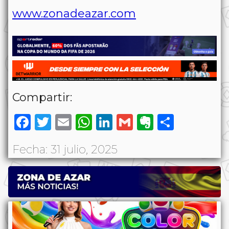
www.zonadeazar.com
Compartir:
Facebook
Twitter
Email
WhatsApp
LinkedIn
Gmail
Evernote
Share
Fecha: 31 julio, 2025