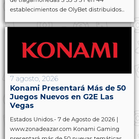
establecimientos de OlyBet distribuidos...
7 agosto, 2026
Konami Presentará Más de 50
Juegos Nuevos en G2E Las
Vegas
Estados Unidos.- 7 de Agosto de 2026 |
www.zonadeazar.com Konami Gaming
presentará más de 50 nuevas temáticas