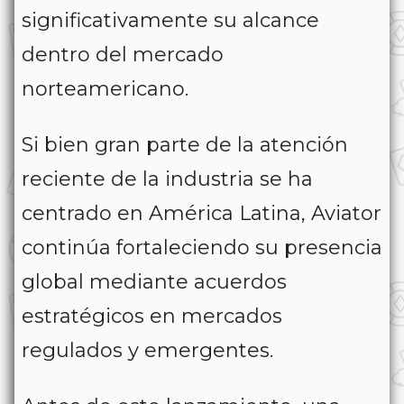
significativamente su alcance
dentro del mercado
norteamericano.
Si bien gran parte de la atención
reciente de la industria se ha
centrado en América Latina, Aviator
continúa fortaleciendo su presencia
global mediante acuerdos
estratégicos en mercados
regulados y emergentes.