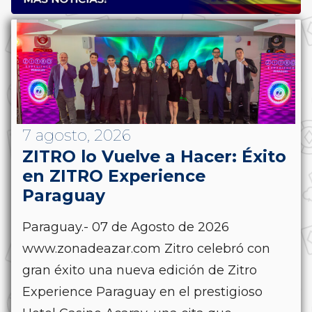
7 agosto, 2026
ZITRO lo Vuelve a Hacer: Éxito
en ZITRO Experience
Paraguay
Paraguay.- 07 de Agosto de 2026
www.zonadeazar.com Zitro celebró con
gran éxito una nueva edición de Zitro
Experience Paraguay en el prestigioso