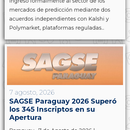
ingresó formalmente al sector de los
mercados de predicción mediante dos
acuerdos independientes con Kalshi y
Polymarket, plataformas reguladas...
7 agosto, 2026
SAGSE Paraguay 2026 Superó
los 345 Inscriptos en su
Apertura