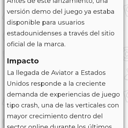
Antes de este lanzamiento, una
versión demo del juego ya estaba
disponible para usuarios
estadounidenses a través del sitio
oficial de la marca.
Impacto
La llegada de Aviator a Estados
Unidos responde a la creciente
demanda de experiencias de juego
tipo crash, una de las verticales con
mayor crecimiento dentro del
sector online durante los últimos