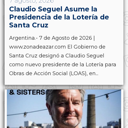
7 agosto, 2026
Claudio Seguel Asume la
Presidencia de la Lotería de
Santa Cruz
Argentina.- 7 de Agosto de 2026 |
www.zonadeazar.com El Gobierno de
Santa Cruz designó a Claudio Seguel
como nuevo presidente de la Lotería para
Obras de Acción Social (LOAS), en...