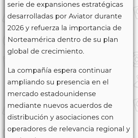
serie de expansiones estratégicas
desarrolladas por Aviator durante
2026 y refuerza la importancia de
Norteamérica dentro de su plan
global de crecimiento.
La compañía espera continuar
ampliando su presencia en el
mercado estadounidense
mediante nuevos acuerdos de
distribución y asociaciones con
operadores de relevancia regional y