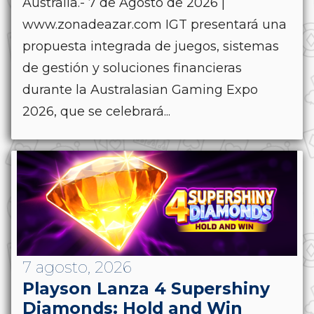
Australia.- 7 de Agosto de 2026 |
www.zonadeazar.com IGT presentará una
propuesta integrada de juegos, sistemas
de gestión y soluciones financieras
durante la Australasian Gaming Expo
2026, que se celebrará...
7 agosto, 2026
Playson Lanza 4 Supershiny
Diamonds: Hold and Win