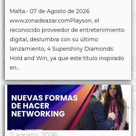
Malta.- 07 de Agosto de 2026
www.zonadeazar.comPlayson, el
reconocido proveedor de entretenimiento
digital, deslumbra con su último
lanzamiento, 4 Supershiny Diamonds:
Hold and Win, ya que este título inspirado
en...
7 agosto, 2026