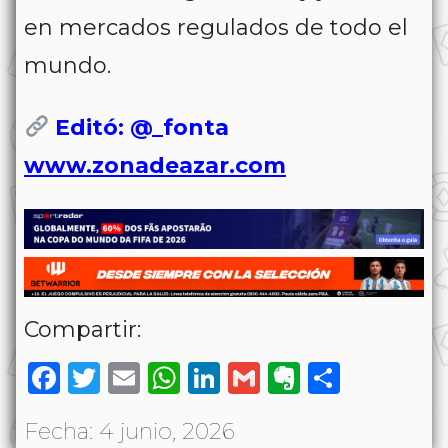
en mercados regulados de todo el
mundo.
Editó: @_fonta
www.zonadeazar.com
Compartir:
Facebook
Twitter
Email
WhatsApp
LinkedIn
Gmail
Evernote
Share
Fecha: 4 junio, 2026