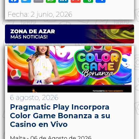
Fecha: 2 junio, 2026
6 agosto, 2026
Pragmatic Play Incorpora
Color Game Bonanza a su
Casino en Vivo
Malta.- 06 de Agosto de 2026