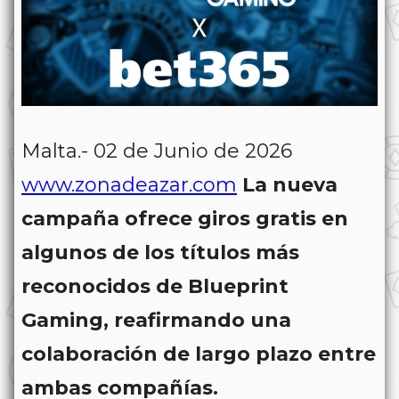
Malta.- 02 de Junio de 2026
www.zonadeazar.com
La nueva
campaña ofrece giros gratis en
algunos de los títulos más
reconocidos de Blueprint
Gaming, reafirmando una
colaboración de largo plazo entre
ambas compañías.