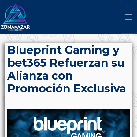
Blueprint Gaming y
bet365 Refuerzan su
Alianza con
Promoción Exclusiva