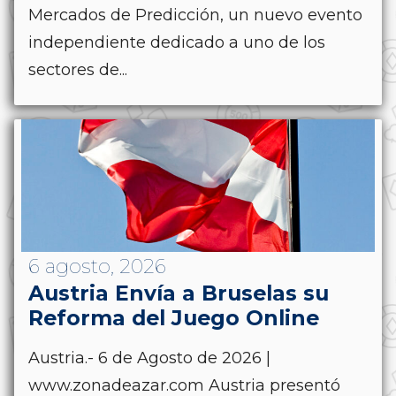
Mercados de Predicción, un nuevo evento
independiente dedicado a uno de los
sectores de...
6 agosto, 2026
Austria Envía a Bruselas su
Reforma del Juego Online
Austria.- 6 de Agosto de 2026 |
www.zonadeazar.com Austria presentó