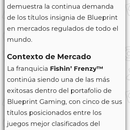
demuestra la continua demanda
de los títulos insignia de Blueprint
en mercados regulados de todo el
mundo.
Contexto de Mercado
La franquicia
Fishin’ Frenzy™
continúa siendo una de las más
exitosas dentro del portafolio de
Blueprint Gaming, con cinco de sus
títulos posicionados entre los
juegos mejor clasificados del