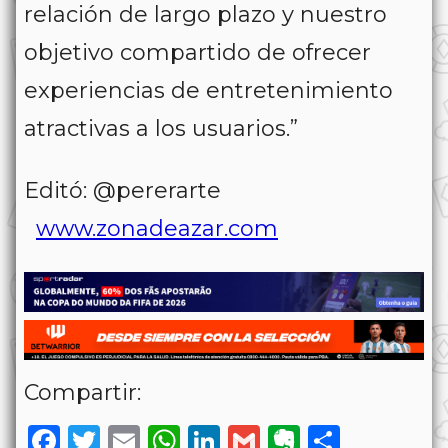
relación de largo plazo y nuestro
objetivo compartido de ofrecer
experiencias de entretenimiento
atractivas a los usuarios.”
Editó: @pererarte
www.zonadeazar.com
Compartir:
Facebook
Twitter
Email
WhatsApp
LinkedIn
Gmail
Evernote
Share