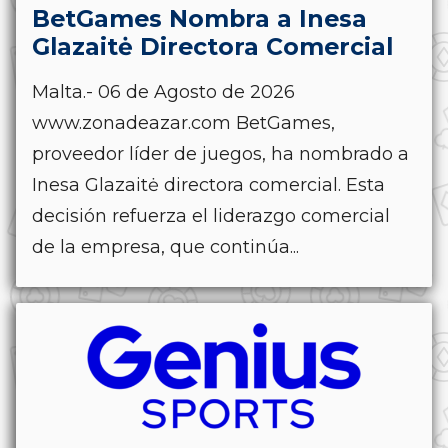
BetGames Nombra a Inesa
Glazaitė Directora Comercial
Malta.- 06 de Agosto de 2026
www.zonadeazar.com BetGames,
proveedor líder de juegos, ha nombrado a
Inesa Glazaitė directora comercial. Esta
decisión refuerza el liderazgo comercial
de la empresa, que continúa...