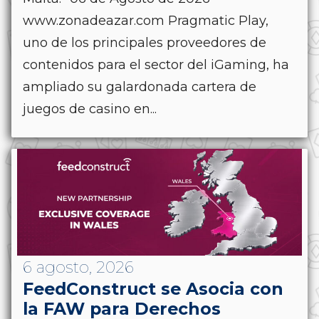
www.zonadeazar.com Pragmatic Play,
uno de los principales proveedores de
contenidos para el sector del iGaming, ha
ampliado su galardonada cartera de
juegos de casino en...
6 agosto, 2026
FeedConstruct se Asocia con
la FAW para Derechos