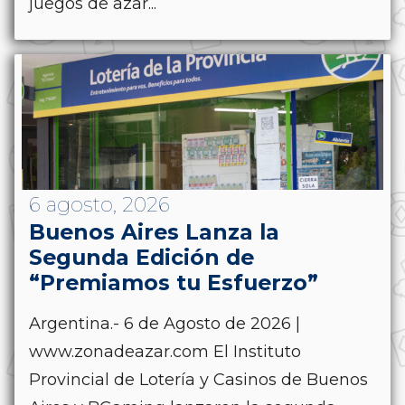
juegos de azar...
6 agosto, 2026
Buenos Aires Lanza la
Segunda Edición de
“Premiamos tu Esfuerzo”
Argentina.- 6 de Agosto de 2026 |
www.zonadeazar.com El Instituto
Provincial de Lotería y Casinos de Buenos