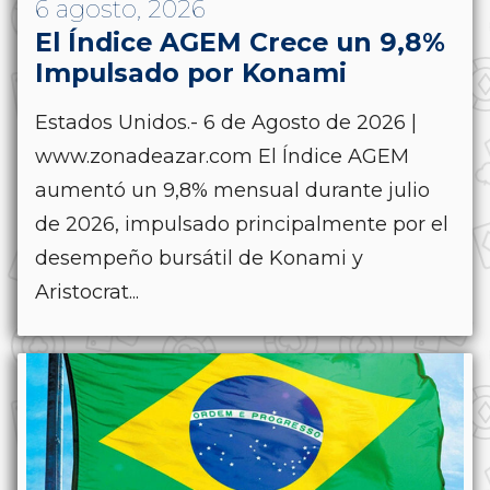
6 agosto, 2026
El Índice AGEM Crece un 9,8%
Impulsado por Konami
Estados Unidos.- 6 de Agosto de 2026 |
www.zonadeazar.com El Índice AGEM
aumentó un 9,8% mensual durante julio
de 2026, impulsado principalmente por el
desempeño bursátil de Konami y
Aristocrat...