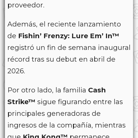
proveedor.
Además, el reciente lanzamiento
de
Fishin’ Frenzy: Lure Em’ In™
registró un fin de semana inaugural
récord tras su debut en abril de
2026.
Por otro lado, la familia
Cash
Strike™
sigue figurando entre las
principales generadoras de
ingresos de la compañía, mientras
que
King Kong™
permanece