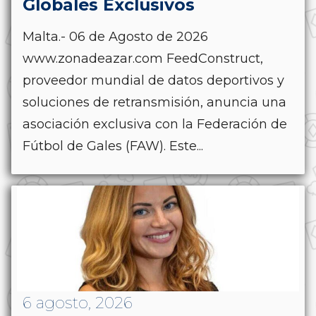
Globales Exclusivos
Malta.- 06 de Agosto de 2026
www.zonadeazar.com FeedConstruct,
proveedor mundial de datos deportivos y
soluciones de retransmisión, anuncia una
asociación exclusiva con la Federación de
Fútbol de Gales (FAW). Este...
6 agosto, 2026