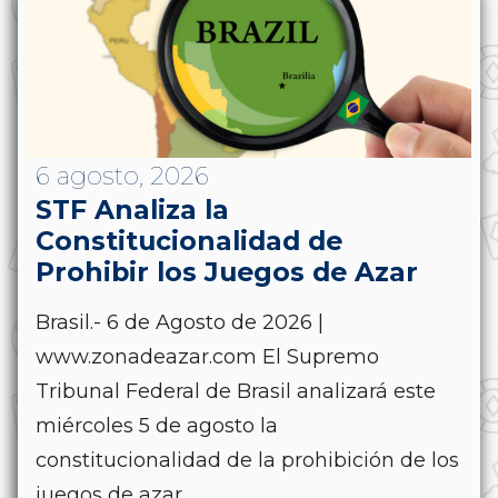
6 agosto, 2026
STF Analiza la
Constitucionalidad de
Prohibir los Juegos de Azar
Brasil.- 6 de Agosto de 2026 |
www.zonadeazar.com El Supremo
Tribunal Federal de Brasil analizará este
miércoles 5 de agosto la
constitucionalidad de la prohibición de los
juegos de azar...