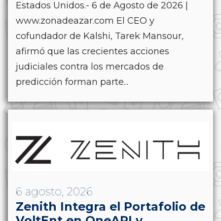
Estados Unidos.- 6 de Agosto de 2026 |
www.zonadeazar.com El CEO y
cofundador de Kalshi, Tarek Mansour,
afirmó que las crecientes acciones
judiciales contra los mercados de
predicción forman parte...
6 agosto, 2026
Zenith Integra el Portafolio de
VoltEnt en OneAPI y