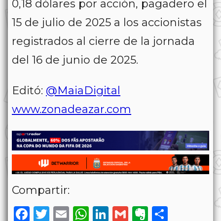
0,18 dólares por acción, pagadero el
15 de julio de 2025 a los accionistas
registrados al cierre de la jornada
del 16 de junio de 2025.
Editó:
@MaiaDigital
www.zonadeazar.com
Compartir:
Facebook
Twitter
Email
WhatsApp
LinkedIn
Gmail
Evernote
Share