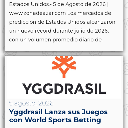
Estados Unidos.- 5 de Agosto de 2026 |
www.zonadeazar.com Los mercados de
predicción de Estados Unidos alcanzaron
un nuevo récord durante julio de 2026,
con un volumen promedio diario de...
5 agosto, 2026
Yggdrasil Lanza sus Juegos
con World Sports Betting