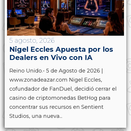
5 agosto, 2026
Nigel Eccles Apuesta por los
Dealers en Vivo con IA
Reino Unido.- 5 de Agosto de 2026 |
www.zonadeazar.com Nigel Eccles,
cofundador de FanDuel, decidió cerrar el
casino de criptomonedas BetHog para
concentrar sus recursos en Sentient
Studios, una nueva...