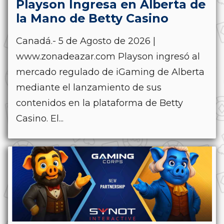
Playson Ingresa en Alberta de
la Mano de Betty Casino
Canadá.- 5 de Agosto de 2026 |
www.zonadeazar.com Playson ingresó al
mercado regulado de iGaming de Alberta
mediante el lanzamiento de sus
contenidos en la plataforma de Betty
Casino. El...