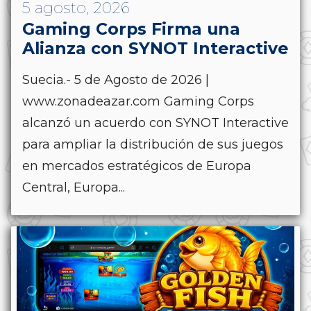
5 agosto, 2026
Gaming Corps Firma una
Alianza con SYNOT Interactive
Suecia.- 5 de Agosto de 2026 |
www.zonadeazar.com Gaming Corps
alcanzó un acuerdo con SYNOT Interactive
para ampliar la distribución de sus juegos
en mercados estratégicos de Europa
Central, Europa...