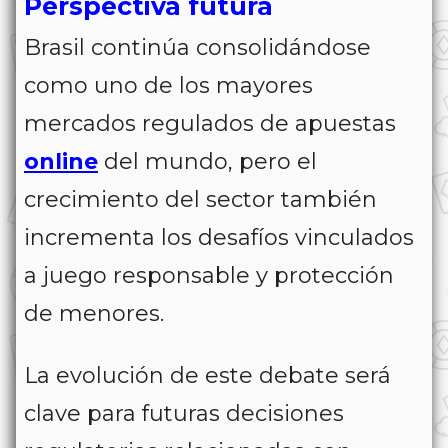
Perspectiva futura
Brasil continúa consolidándose
como uno de los mayores
mercados regulados de apuestas
online
del mundo, pero el
crecimiento del sector también
incrementa los desafíos vinculados
a juego responsable y protección
de menores.
La evolución de este debate será
clave para futuras decisiones