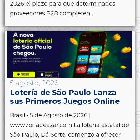
2026 el plazo para que determinados
proveedores B2B completen...
5 agosto, 2026
Lotería de São Paulo Lanza
sus Primeros Juegos Online
Brasil.- 5 de Agosto de 2026 |
www.zonadeazar.com La lotería estatal de
São Paulo, Dá Sorte, comenzó a ofrecer