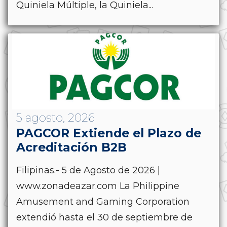
Quiniela Múltiple, la Quiniela...
5 agosto, 2026
PAGCOR Extiende el Plazo de
Acreditación B2B
Filipinas.- 5 de Agosto de 2026 |
www.zonadeazar.com La Philippine
Amusement and Gaming Corporation
extendió hasta el 30 de septiembre de