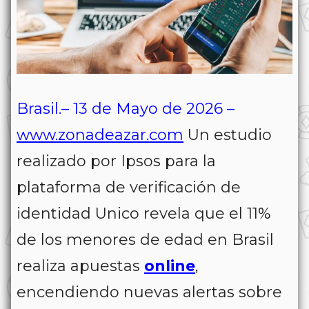
Brasil.– 13 de Mayo de 2026 –
www.zonadeazar.com
Un estudio
realizado por Ipsos para la
plataforma de verificación de
identidad Unico revela que el 11%
de los menores de edad en Brasil
realiza apuestas
online
,
encendiendo nuevas alertas sobre