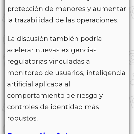
protección de menores y aumentar
la trazabilidad de las operaciones.
La discusión también podría
acelerar nuevas exigencias
regulatorias vinculadas a
monitoreo de usuarios, inteligencia
artificial aplicada al
comportamiento de riesgo y
controles de identidad más
robustos.