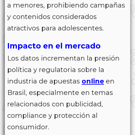
a menores, prohibiendo campañas
y contenidos considerados
atractivos para adolescentes.
Impacto en el mercado
Los datos incrementan la presión
política y regulatoria sobre la
industria de apuestas
online
en
Brasil, especialmente en temas
relacionados con publicidad,
compliance y protección al
consumidor.