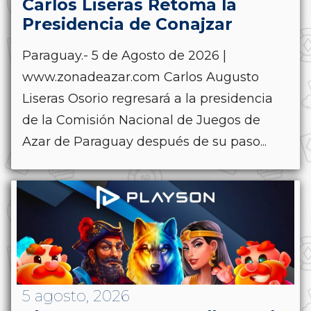
Carlos Liseras Retoma la
Presidencia de Conajzar
Paraguay.- 5 de Agosto de 2026 |
www.zonadeazar.com Carlos Augusto
Liseras Osorio regresará a la presidencia
de la Comisión Nacional de Juegos de
Azar de Paraguay después de su paso...
5 agosto, 2026