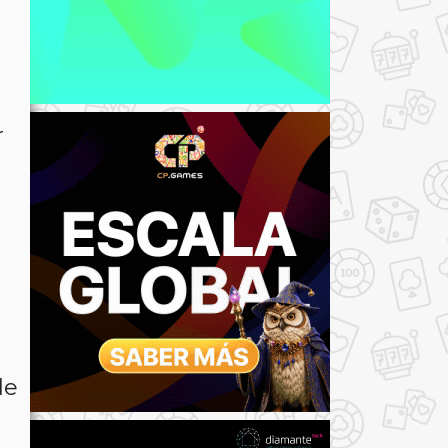
r
s
de