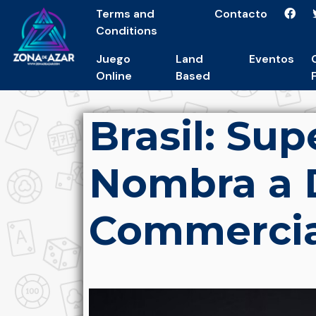
Terms and
Contacto
Conditions
Juego
Land
Eventos
Online
Based
Brasil: Sup
Nombra a 
Commercia