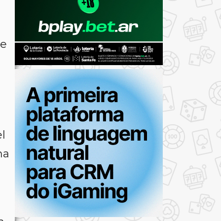
de
l
na