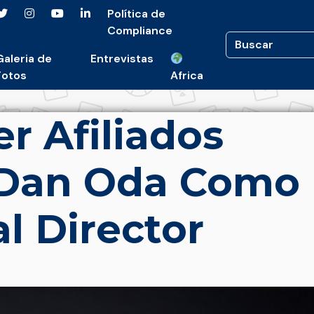
Política de
Compliance
Galeria de
Entrevistas
Fotos
Africa
er Afiliados
Dan Oda Como
l Director