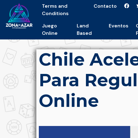
Terms and
Contacto
Conditions
Juego
Land
Eventos
Online
Based
Chile Acel
Para Regul
Online