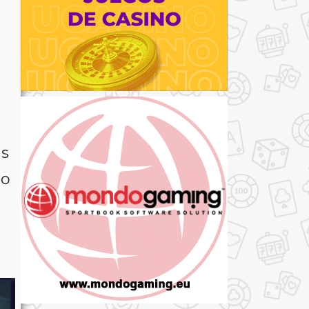
a
ás
io