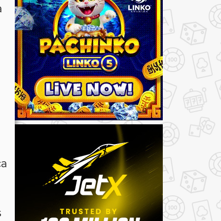
a
ca
s