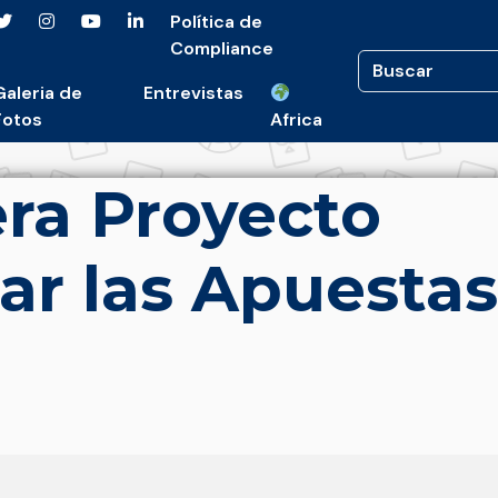
Política de
Compliance
Galeria de
Entrevistas
Fotos
Africa
era Proyecto
ar las Apuestas