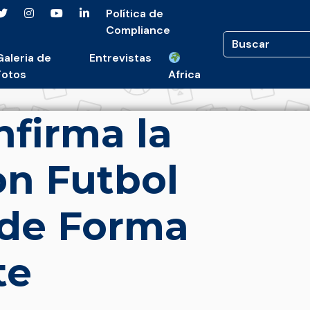
Política de
Compliance
Galeria de
Entrevistas
Fotos
Africa
firma la
on Futbol
de Forma
te