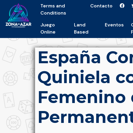
Terms and
Contacto
Conditions
Juego
Land
Eventos
Online
Based
España Con
Quiniela c
Femenino 
Permanen