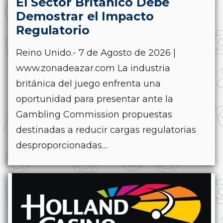
El Sector Británico Debe
Demostrar el Impacto
Regulatorio
Reino Unido.- 7 de Agosto de 2026 |
www.zonadeazar.com La industria
británica del juego enfrenta una
oportunidad para presentar ante la
Gambling Commission propuestas
destinadas a reducir cargas regulatorias
desproporcionadas....