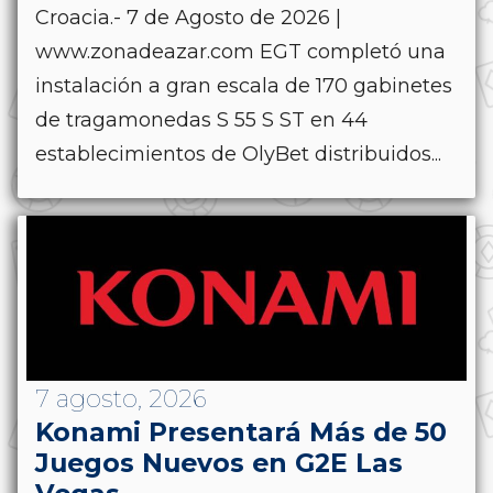
Croacia.- 7 de Agosto de 2026 |
www.zonadeazar.com EGT completó una
instalación a gran escala de 170 gabinetes
de tragamonedas S 55 S ST en 44
establecimientos de OlyBet distribuidos...
7 agosto, 2026
Konami Presentará Más de 50
Juegos Nuevos en G2E Las