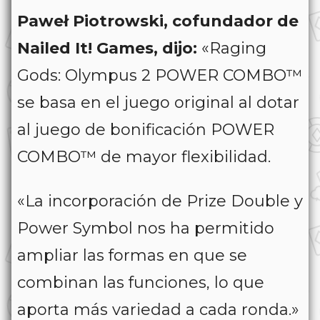
Paweł Piotrowski, cofundador de
Nailed It! Games, dijo:
«
Raging
Gods: Olympus 2 POWER COMBO™
se basa en el juego original al dotar
al juego de bonificación POWER
COMBO™ de mayor flexibilidad.
«La incorporación de Prize Double y
Power Symbol nos ha permitido
ampliar las formas en que se
combinan las funciones, lo que
aporta más variedad a cada ronda.»