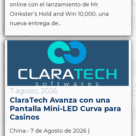
online con el lanzamiento de Mr.
Oinkster’s Hold and Win 10,000, una
nueva entrega de...
7 agosto, 2026
ClaraTech Avanza con una
Pantalla Mini-LED Curva para
Casinos
China.- 7 de Agosto de 2026 |