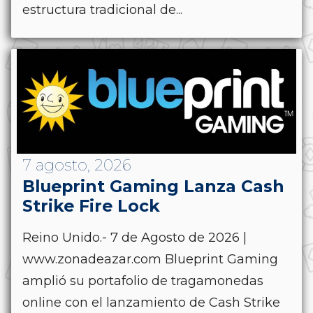
estructura tradicional de...
7 agosto, 2026
Blueprint Gaming Lanza Cash
Strike Fire Lock
Reino Unido.- 7 de Agosto de 2026 |
www.zonadeazar.com Blueprint Gaming
amplió su portafolio de tragamonedas
online con el lanzamiento de Cash Strike