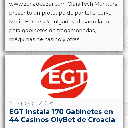
www.zonadeazar.com ClaraTech Monitors
presentó un prototipo de pantalla curva
Mini-LED de 43 pulgadas, desarrollado
para gabinetes de tragamonedas,
máquinas de casino y otras...
7 agosto, 2026
EGT Instala 170 Gabinetes en
44 Casinos OlyBet de Croacia