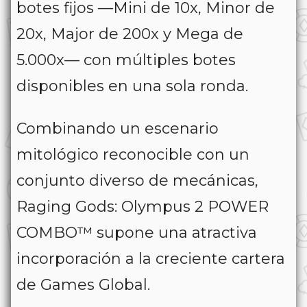
botes fijos —Mini de 10x, Minor de
20x, Major de 200x y Mega de
5.000x— con múltiples botes
disponibles en una sola ronda.
Combinando un escenario
mitológico reconocible con un
conjunto diverso de mecánicas,
Raging Gods: Olympus 2 POWER
COMBO™
supone una atractiva
incorporación a la creciente cartera
de Games Global.