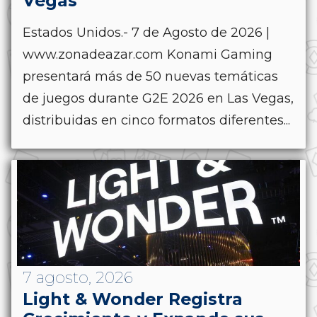
Vegas
Estados Unidos.- 7 de Agosto de 2026 |
www.zonadeazar.com Konami Gaming
presentará más de 50 nuevas temáticas
de juegos durante G2E 2026 en Las Vegas,
distribuidas en cinco formatos diferentes...
7 agosto, 2026
Light & Wonder Registra