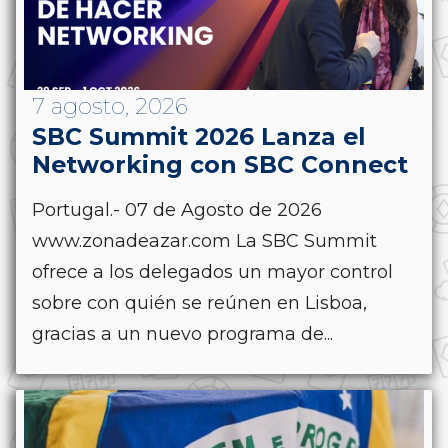
7 agosto, 2026
SBC Summit 2026 Lanza el
Networking con SBC Connect
Portugal.- 07 de Agosto de 2026
www.zonadeazar.com La SBC Summit
ofrece a los delegados un mayor control
sobre con quién se reúnen en Lisboa,
gracias a un nuevo programa de...