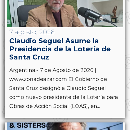
7 agosto, 2026
Claudio Seguel Asume la
Presidencia de la Lotería de
Santa Cruz
Argentina.- 7 de Agosto de 2026 |
www.zonadeazar.com El Gobierno de
Santa Cruz designó a Claudio Seguel
como nuevo presidente de la Lotería para
Obras de Acción Social (LOAS), en...