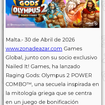
Malta.- 30 de Abril de 2026
www.zonadeazar.com
Games
Global, junto con su socio exclusivo
Nailed It! Games, ha lanzado
Raging Gods: Olympus 2 POWER
COMBO™
, una secuela inspirada en
la mitología griega que se centra
en un juego de bonificación