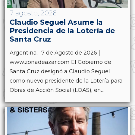
7 agosto, 2026
Claudio Seguel Asume la
Presidencia de la Lotería de
Santa Cruz
Argentina.- 7 de Agosto de 2026 |
www.zonadeazar.com El Gobierno de
Santa Cruz designó a Claudio Seguel
como nuevo presidente de la Lotería para
Obras de Acción Social (LOAS), en...