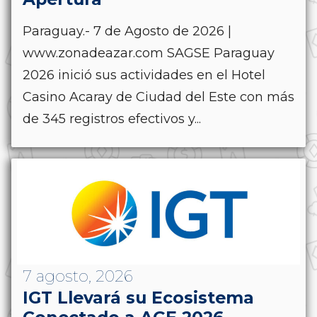
Paraguay.- 7 de Agosto de 2026 |
www.zonadeazar.com SAGSE Paraguay
2026 inició sus actividades en el Hotel
Casino Acaray de Ciudad del Este con más
de 345 registros efectivos y...
7 agosto, 2026
IGT Llevará su Ecosistema