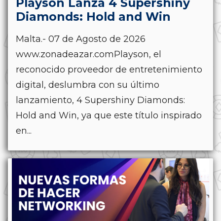
Playson Lanza 4 Supershiny
Diamonds: Hold and Win
Malta.- 07 de Agosto de 2026
www.zonadeazar.comPlayson, el
reconocido proveedor de entretenimiento
digital, deslumbra con su último
lanzamiento, 4 Supershiny Diamonds:
Hold and Win, ya que este título inspirado
en...