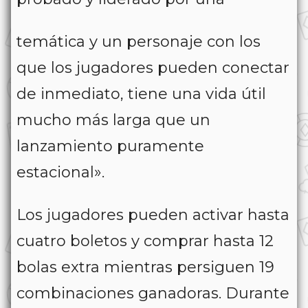
temática y un personaje con los
que los jugadores pueden conectar
de inmediato, tiene una vida útil
mucho más larga que un
lanzamiento puramente
estacional».
Los jugadores pueden activar hasta
cuatro boletos y comprar hasta 12
bolas extra mientras persiguen 19
combinaciones ganadoras. Durante