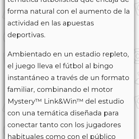
forma natural con el aumento de la
actividad en las apuestas
deportivas.
Ambientado en un estadio repleto,
el juego lleva el fútbol al bingo
instantáneo a través de un formato
familiar, combinando el motor
Mystery™ Link&Win™ del estudio
con una temática diseñada para
conectar tanto con los jugadores
habituales como con el público