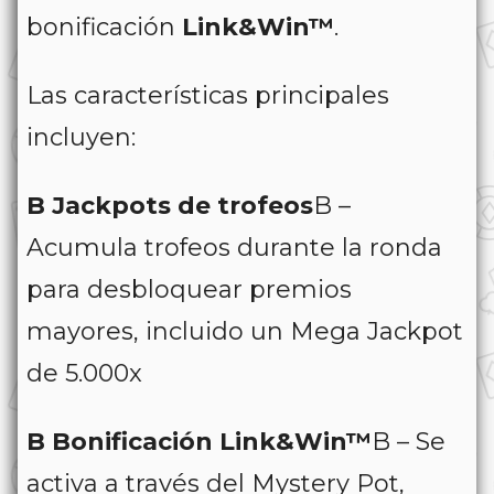
bonificación
Link&Win™
.
Las características principales
incluyen:
B Jackpots de trofeos
B –
Acumula trofeos durante la ronda
para desbloquear premios
mayores, incluido un Mega Jackpot
de 5.000x
B Bonificación Link&Win™
B – Se
activa a través del Mystery Pot,