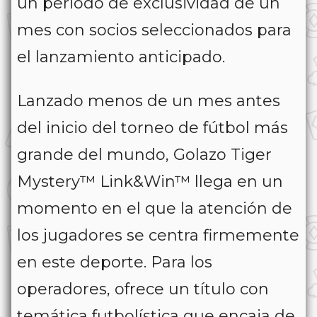
un periodo de exclusividad de un
mes con socios seleccionados para
el lanzamiento anticipado.
Lanzado menos de un mes antes
del inicio del torneo de fútbol más
grande del mundo, Golazo Tiger
Mystery™ Link&Win™ llega en un
momento en el que la atención de
los jugadores se centra firmemente
en este deporte. Para los
operadores, ofrece un título con
temática futbolística que encaja de