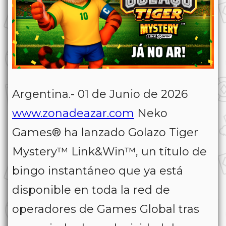
Argentina.- 01 de Junio de 2026
www.zonadeazar.com
Neko
Games® ha lanzado Golazo Tiger
Mystery™ Link&Win™, un título de
bingo instantáneo que ya está
disponible en toda la red de
operadores de Games Global tras