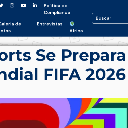
Política de
Compliance
Galeria de
Entrevistas
Fotos
Africa
orts Se Prepara
ndial FIFA 2026