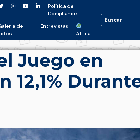
Política de
Compliance
Galeria de
Entrevistas
Fotos
Africa
el Juego en
n 12,1% Durant