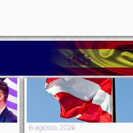
p
n
l
ernote
Share
6 agosto, 2026