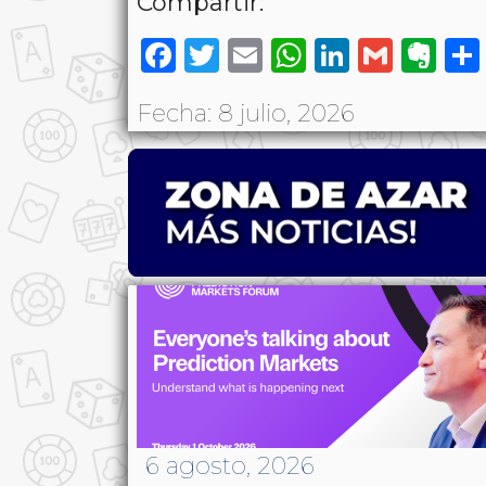
Compartir:
Facebook
Twitter
Email
WhatsAp
LinkedI
Gmai
Ev
Fecha: 8 julio, 2026
6 agosto, 2026