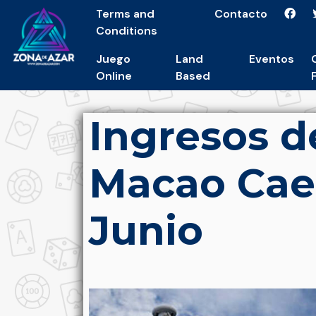
Terms and
Contacto
Conditions
Juego
Land
Eventos
Online
Based
Ingresos d
Macao Cae
Junio