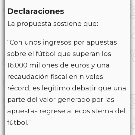
Declaraciones
La propuesta sostiene que:
“Con unos ingresos por apuestas
sobre el fútbol que superan los
16.000 millones de euros y una
recaudación fiscal en niveles
récord, es legítimo debatir que una
parte del valor generado por las
apuestas regrese al ecosistema del
fútbol.”