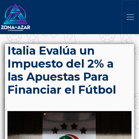
Italia Evalúa un
Impuesto del 2% a
las Apuestas Para
Financiar el Fútbol