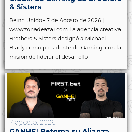
& Sisters
Reino Unido.- 7 de Agosto de 2026 |
www.zonadeazar.com La agencia creativa
Brothers & Sisters designó a Michael
Brady como presidente de Gaming, con la
misión de liderar el desarrollo...
7 agosto, 2026
GANHEI Retoma su Alianza