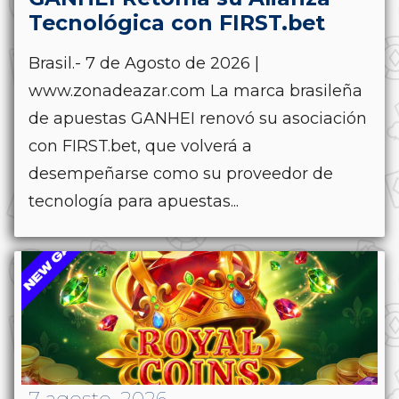
Tecnológica con FIRST.bet
Brasil.- 7 de Agosto de 2026 |
www.zonadeazar.com La marca brasileña
de apuestas GANHEI renovó su asociación
con FIRST.bet, que volverá a
desempeñarse como su proveedor de
tecnología para apuestas...