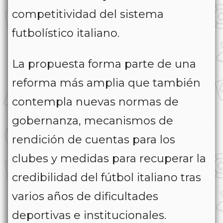
competitividad del sistema
futbolístico italiano.
La propuesta forma parte de una
reforma más amplia que también
contempla nuevas normas de
gobernanza, mecanismos de
rendición de cuentas para los
clubes y medidas para recuperar la
credibilidad del fútbol italiano tras
varios años de dificultades
deportivas e institucionales.