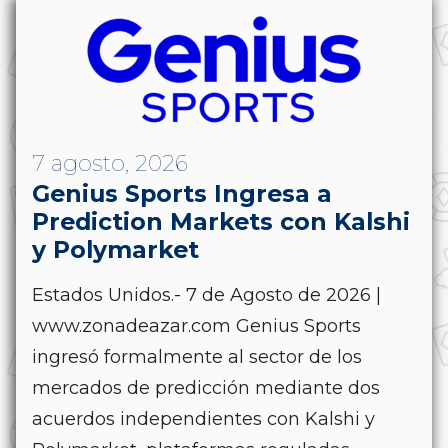
7 agosto, 2026
Genius Sports Ingresa a
Prediction Markets con Kalshi
y Polymarket
Estados Unidos.- 7 de Agosto de 2026 |
www.zonadeazar.com Genius Sports
ingresó formalmente al sector de los
mercados de predicción mediante dos
acuerdos independientes con Kalshi y