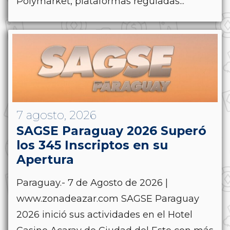
Polymarket, plataformas reguladas...
7 agosto, 2026
SAGSE Paraguay 2026 Superó
los 345 Inscriptos en su
Apertura
Paraguay.- 7 de Agosto de 2026 |
www.zonadeazar.com SAGSE Paraguay
2026 inició sus actividades en el Hotel