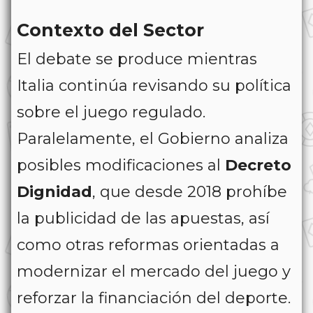
Contexto del Sector
El debate se produce mientras
Italia continúa revisando su política
sobre el juego regulado.
Paralelamente, el Gobierno analiza
posibles modificaciones al
Decreto
Dignidad
, que desde 2018 prohíbe
la publicidad de las apuestas, así
como otras reformas orientadas a
modernizar el mercado del juego y
reforzar la financiación del deporte.