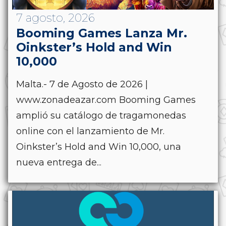
7 agosto, 2026
Booming Games Lanza Mr.
Oinkster’s Hold and Win
10,000
Malta.- 7 de Agosto de 2026 |
www.zonadeazar.com Booming Games
amplió su catálogo de tragamonedas
online con el lanzamiento de Mr.
Oinkster’s Hold and Win 10,000, una
nueva entrega de...