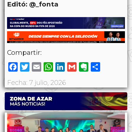
Editó: @_fonta
Compartir:
Facebook
Twitter
Email
WhatsApp
LinkedIn
Gmail
Evernote
Share
Fecha: 7 julio, 2026