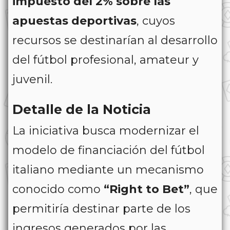
impuesto del 2% sobre las
apuestas deportivas
, cuyos
recursos se destinarían al desarrollo
del fútbol profesional, amateur y
juvenil.
Detalle de la Noticia
La iniciativa busca modernizar el
modelo de financiación del fútbol
italiano mediante un mecanismo
conocido como
“Right to Bet”
, que
permitiría destinar parte de los
ingresos generados por las