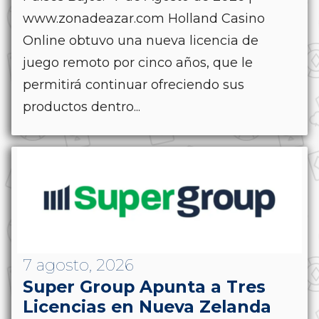
www.zonadeazar.com Holland Casino
Online obtuvo una nueva licencia de
juego remoto por cinco años, que le
permitirá continuar ofreciendo sus
productos dentro...
7 agosto, 2026
Super Group Apunta a Tres
Licencias en Nueva Zelanda