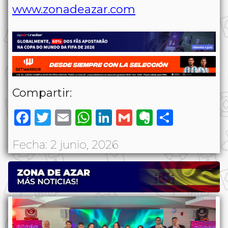
www.zonadeazar.com
Compartir:
Facebook
Twitter
Email
WhatsApp
LinkedIn
Gmail
Evernote
Share
Fecha: 2 junio, 2026