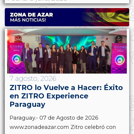
7 agosto, 2026
ZITRO lo Vuelve a Hacer: Éxito
en ZITRO Experience
Paraguay
Paraguay.- 07 de Agosto de 2026
www.zonadeazar.com Zitro celebró con