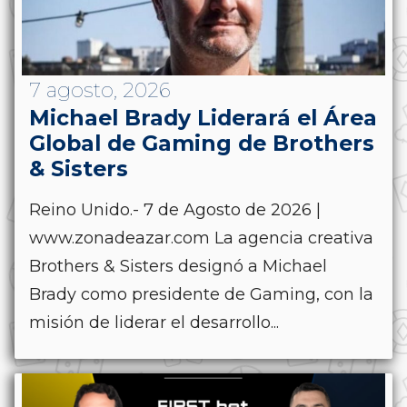
7 agosto, 2026
Michael Brady Liderará el Área
Global de Gaming de Brothers
& Sisters
Reino Unido.- 7 de Agosto de 2026 |
www.zonadeazar.com La agencia creativa
Brothers & Sisters designó a Michael
Brady como presidente de Gaming, con la
misión de liderar el desarrollo...