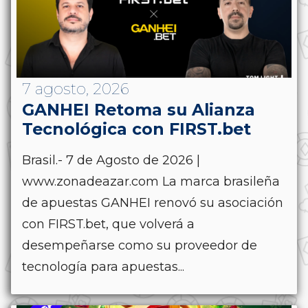
7 agosto, 2026
GANHEI Retoma su Alianza
Tecnológica con FIRST.bet
Brasil.- 7 de Agosto de 2026 |
www.zonadeazar.com La marca brasileña
de apuestas GANHEI renovó su asociación
con FIRST.bet, que volverá a
desempeñarse como su proveedor de
tecnología para apuestas...