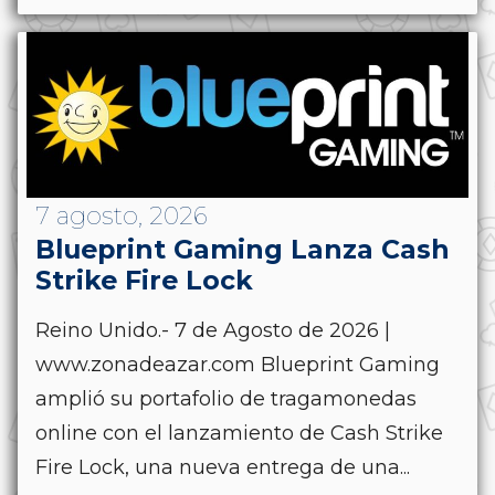
7 agosto, 2026
Blueprint Gaming Lanza Cash
Strike Fire Lock
Reino Unido.- 7 de Agosto de 2026 |
www.zonadeazar.com Blueprint Gaming
amplió su portafolio de tragamonedas
online con el lanzamiento de Cash Strike
Fire Lock, una nueva entrega de una...