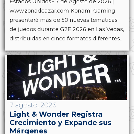
Estados Unidos.- 7 de Agosto de 2026 |
www.zonadeazar.com Konami Gaming
presentará más de 50 nuevas temáticas
de juegos durante G2E 2026 en Las Vegas,
distribuidas en cinco formatos diferentes...
7 agosto, 2026
Light & Wonder Registra
Crecimiento y Expande sus
Márgenes