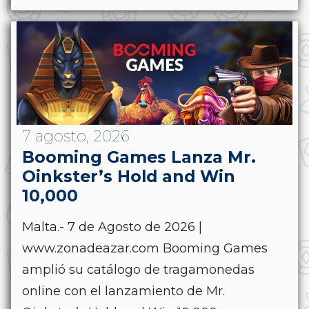
7 agosto, 2026
Booming Games Lanza Mr.
Oinkster’s Hold and Win
10,000
Malta.- 7 de Agosto de 2026 |
www.zonadeazar.com Booming Games
amplió su catálogo de tragamonedas
online con el lanzamiento de Mr.