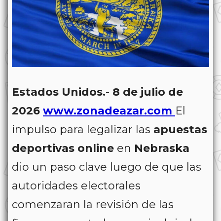
Estados Unidos.- 8 de julio de
2026
www.zonadeazar.com
El
impulso para legalizar las
apuestas
deportivas online
en
Nebraska
dio un paso clave luego de que las
autoridades electorales
comenzaran la revisión de las