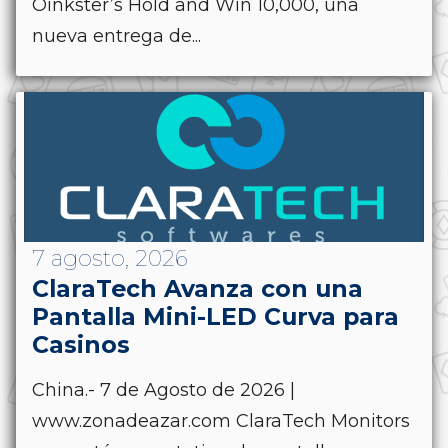
Oinkster’s Hold and Win 10,000, una
nueva entrega de...
7 agosto, 2026
ClaraTech Avanza con una
Pantalla Mini-LED Curva para
Casinos
China.- 7 de Agosto de 2026 |
www.zonadeazar.com ClaraTech Monitors