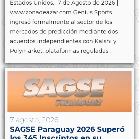
Estados Unidos.- 7 de Agosto de 2026 |
www.zonadeazar.com Genius Sports
ingresó formalmente al sector de los
mercados de predicción mediante dos
acuerdos independientes con Kalshi y
Polymarket, plataformas reguladas...
7 agosto, 2026
SAGSE Paraguay 2026 Superó
los 345 Inscriptos en su