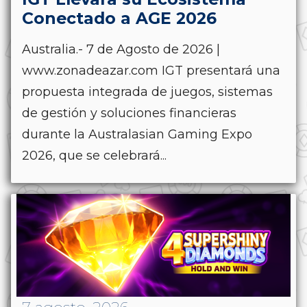
Conectado a AGE 2026
Australia.- 7 de Agosto de 2026 |
www.zonadeazar.com IGT presentará una
propuesta integrada de juegos, sistemas
de gestión y soluciones financieras
durante la Australasian Gaming Expo
2026, que se celebrará...