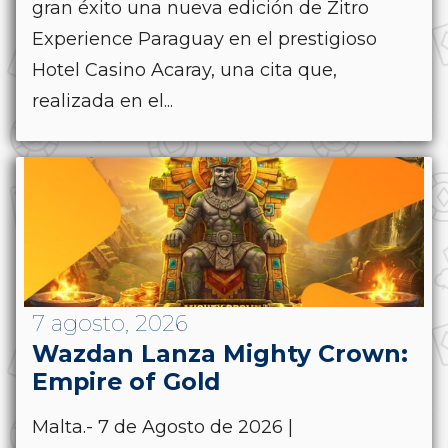
gran éxito una nueva edición de Zitro
Experience Paraguay en el prestigioso
Hotel Casino Acaray, una cita que,
realizada en el...
7 agosto, 2026
Wazdan Lanza Mighty Crown:
Empire of Gold
Malta.- 7 de Agosto de 2026 |