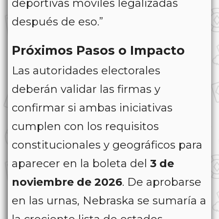
deportivas móviles legalizadas
después de eso.”
Próximos Pasos o Impacto
Las autoridades electorales
deberán validar las firmas y
confirmar si ambas iniciativas
cumplen con los requisitos
constitucionales y geográficos para
aparecer en la boleta del
3 de
noviembre de 2026
. De aprobarse
en las urnas, Nebraska se sumaría a