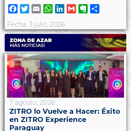
Facebook
Twitter
Email
WhatsApp
LinkedIn
Gmail
Evernote
Share
Fecha: 3 julio, 2026
7 agosto, 2026
ZITRO lo Vuelve a Hacer: Éxito
en ZITRO Experience
Paraguay