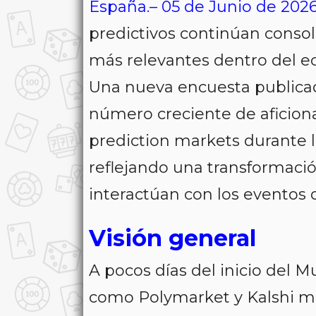
España.– 05 de Junio de 202
predictivos continúan cons
más relevantes dentro del e
Una nueva encuesta publica
número creciente de aficiona
prediction markets durante l
reflejando una transformació
interactúan con los eventos 
Visión general
A pocos días del inicio del M
como Polymarket y Kalshi m