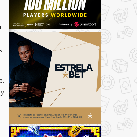
n
s
a.
 y