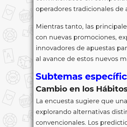
operadores tradicionales de 
Mientras tanto, las principa
con nuevas promociones, exp
innovadores de apuestas pa
al avance de estos nuevos m
Subtemas específi
Cambio en los Hábitos
La encuesta sugiere que una
explorando alternativas disti
convencionales. Los predict