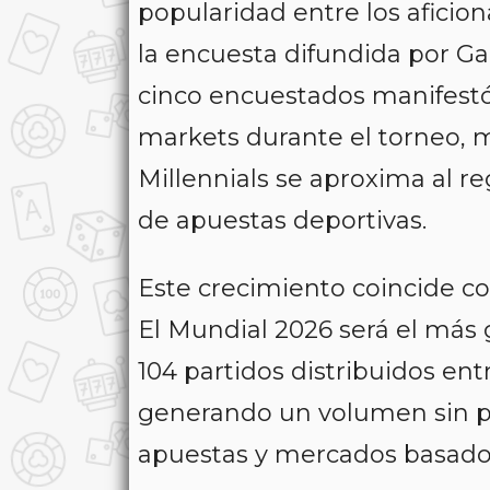
popularidad entre los aficio
la encuesta difundida por Ga
cinco encuestados manifestó 
markets durante el torneo, m
Millennials se aproxima al re
de apuestas deportivas.
Este crecimiento coincide co
El Mundial 2026 será el más g
104 partidos distribuidos en
generando un volumen sin p
apuestas y mercados basado