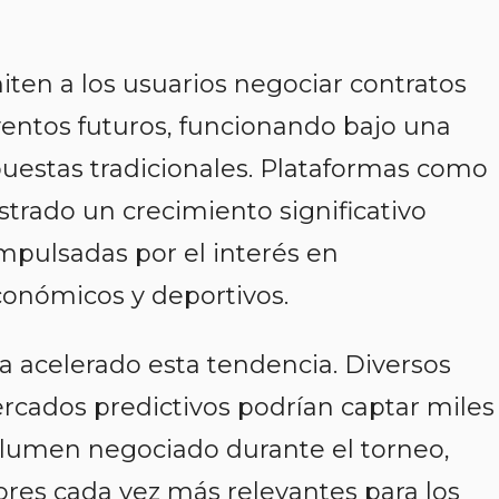
ten a los usuarios negociar contratos
ventos futuros, funcionando bajo una
apuestas tradicionales. Plataformas como
strado un crecimiento significativo
mpulsadas por el interés en
conómicos y deportivos.
a acelerado esta tendencia. Diversos
rcados predictivos podrían captar miles
olumen negociado durante el torneo,
res cada vez más relevantes para los