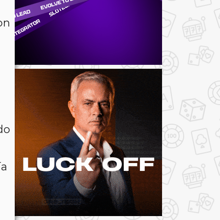
on
do
ía