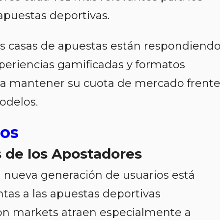
apuestas deportivas.
les casas de apuestas están respondiend
eriencias gamificadas y formatos
ra mantener su cuota de mercado frent
odelos.
cos
 de los Apostadores
 nueva generación de usuarios está
ntas a las apuestas deportivas
ion markets atraen especialmente a