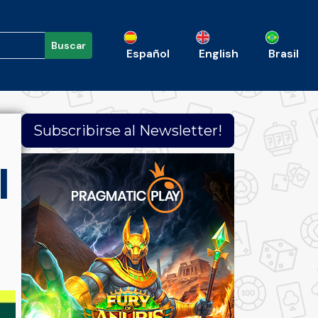
Buscar
Español
English
Brasil
n
Subscribirse al Newsletter!
l