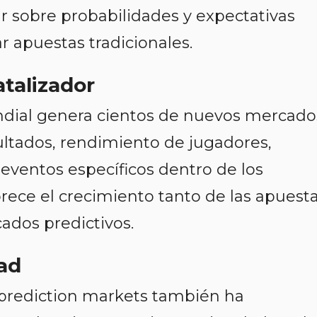
ar sobre probabilidades y expectativas
r apuestas tradicionales.
talizador
ndial genera cientos de nuevos mercado
ultados, rendimiento de jugadores,
y eventos específicos dentro de los
orece el crecimiento tanto de las apuest
ados predictivos.
ad
 prediction markets también ha