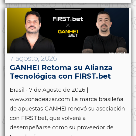
7 agosto, 2026
GANHEI Retoma su Alianza
Tecnológica con FIRST.bet
Brasil.- 7 de Agosto de 2026 |
www.zonadeazar.com La marca brasileña
de apuestas GANHEI renovó su asociación
con FIRST.bet, que volverá a
desempeñarse como su proveedor de