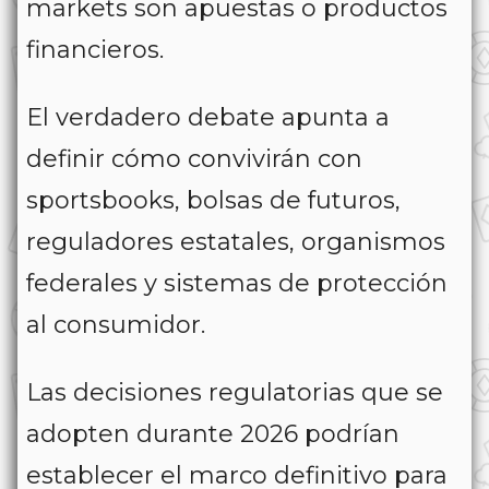
markets son apuestas o productos
financieros.
El verdadero debate apunta a
definir cómo convivirán con
sportsbooks, bolsas de futuros,
reguladores estatales, organismos
federales y sistemas de protección
al consumidor.
Las decisiones regulatorias que se
adopten durante 2026 podrían
establecer el marco definitivo para