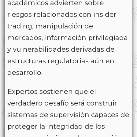
académicos advierten sobre
riesgos relacionados con insider
trading, manipulación de
mercados, información privilegiada
y vulnerabilidades derivadas de
estructuras regulatorias aún en
desarrollo.
Expertos sostienen que el
verdadero desafío será construir
sistemas de supervisión capaces de
proteger la integridad de los