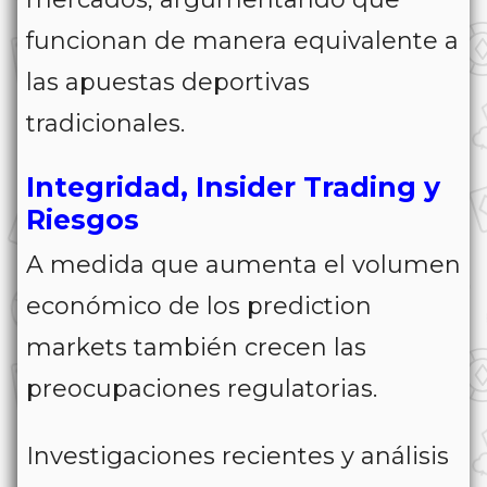
funcionan de manera equivalente a
las apuestas deportivas
tradicionales.
Integridad, Insider Trading y
Riesgos
A medida que aumenta el volumen
económico de los prediction
markets también crecen las
preocupaciones regulatorias.
Investigaciones recientes y análisis