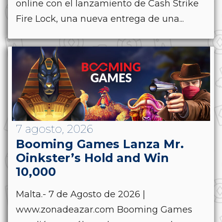
online con el lanzamiento de Cash Strike
Fire Lock, una nueva entrega de una...
7 agosto, 2026
Booming Games Lanza Mr.
Oinkster’s Hold and Win
10,000
Malta.- 7 de Agosto de 2026 |
www.zonadeazar.com Booming Games