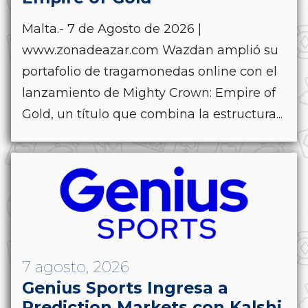
Malta.- 7 de Agosto de 2026 |
www.zonadeazar.com Wazdan amplió su
portafolio de tragamonedas online con el
lanzamiento de Mighty Crown: Empire of
Gold, un título que combina la estructura...
7 agosto, 2026
Genius Sports Ingresa a
Prediction Markets con Kalshi