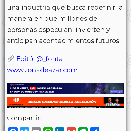
una industria que busca redefinir la
manera en que millones de
personas especulan, invierten y
anticipan acontecimientos futuros.
Editó: @_fonta
www.zonadeazar.com
Compartir: