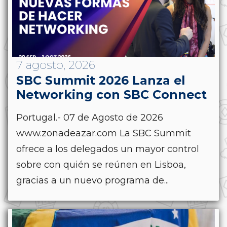
7 agosto, 2026
SBC Summit 2026 Lanza el
Networking con SBC Connect
Portugal.- 07 de Agosto de 2026
www.zonadeazar.com La SBC Summit
ofrece a los delegados un mayor control
sobre con quién se reúnen en Lisboa,
gracias a un nuevo programa de...