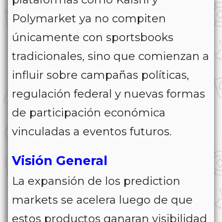
Polymarket ya no compiten
únicamente con sportsbooks
tradicionales, sino que comienzan a
influir sobre campañas políticas,
regulación federal y nuevas formas
de participación económica
vinculadas a eventos futuros.
Visión General
La expansión de los prediction
markets se acelera luego de que
estos productos ganaran visibilidad