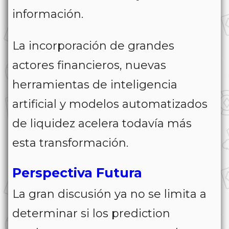
información.
La incorporación de grandes
actores financieros, nuevas
herramientas de inteligencia
artificial y modelos automatizados
de liquidez acelera todavía más
esta transformación.
Perspectiva Futura
La gran discusión ya no se limita a
determinar si los prediction