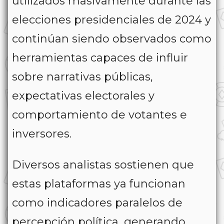
utilizados masivamente durante las
elecciones presidenciales de 2024 y
continúan siendo observados como
herramientas capaces de influir
sobre narrativas públicas,
expectativas electorales y
comportamiento de votantes e
inversores.
Diversos analistas sostienen que
estas plataformas ya funcionan
como indicadores paralelos de
percepción política, generando