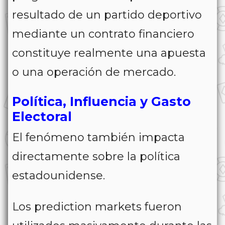
resultado de un partido deportivo
mediante un contrato financiero
constituye realmente una apuesta
o una operación de mercado.
Política, Influencia y Gasto
Electoral
El fenómeno también impacta
directamente sobre la política
estadounidense.
Los prediction markets fueron