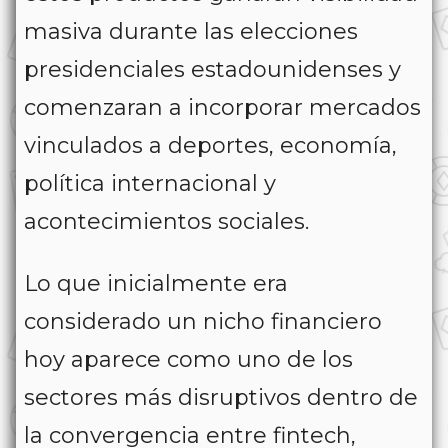
masiva durante las elecciones
presidenciales estadounidenses y
comenzaran a incorporar mercados
vinculados a deportes, economía,
política internacional y
acontecimientos sociales.
Lo que inicialmente era
considerado un nicho financiero
hoy aparece como uno de los
sectores más disruptivos dentro de
la convergencia entre fintech,