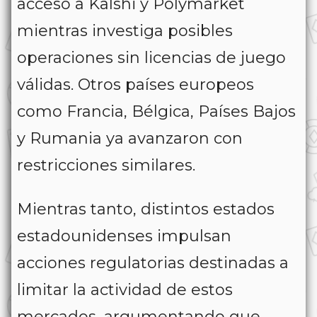
acceso a Kalshi y Polymarket
mientras investiga posibles
operaciones sin licencias de juego
válidas. Otros países europeos
como Francia, Bélgica, Países Bajos
y Rumania ya avanzaron con
restricciones similares.
Mientras tanto, distintos estados
estadounidenses impulsan
acciones regulatorias destinadas a
limitar la actividad de estos
mercados, argumentando que