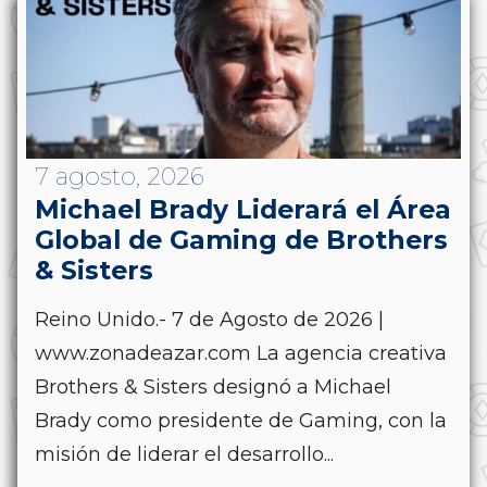
7 agosto, 2026
Michael Brady Liderará el Área
Global de Gaming de Brothers
& Sisters
Reino Unido.- 7 de Agosto de 2026 |
www.zonadeazar.com La agencia creativa
Brothers & Sisters designó a Michael
Brady como presidente de Gaming, con la
misión de liderar el desarrollo...