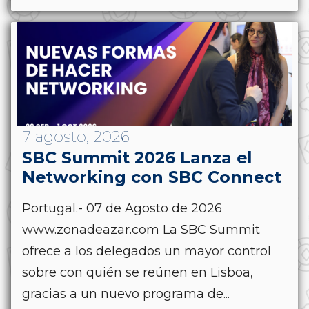
7 agosto, 2026
SBC Summit 2026 Lanza el
Networking con SBC Connect
Portugal.- 07 de Agosto de 2026
www.zonadeazar.com La SBC Summit
ofrece a los delegados un mayor control
sobre con quién se reúnen en Lisboa,
gracias a un nuevo programa de...