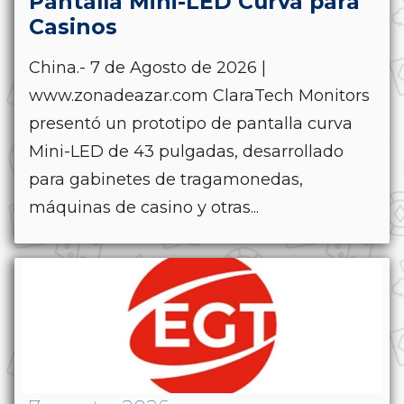
Pantalla Mini-LED Curva para
Casinos
China.- 7 de Agosto de 2026 |
www.zonadeazar.com ClaraTech Monitors
presentó un prototipo de pantalla curva
Mini-LED de 43 pulgadas, desarrollado
para gabinetes de tragamonedas,
máquinas de casino y otras...