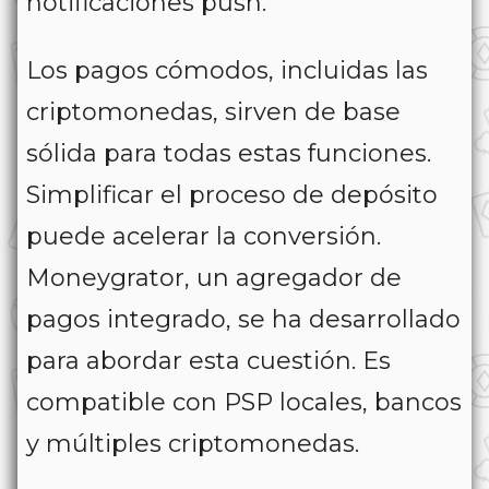
notificaciones push.
Los pagos cómodos, incluidas las
criptomonedas, sirven de base
sólida para todas estas funciones.
Simplificar el proceso de depósito
puede acelerar la conversión.
Moneygrator, un agregador de
pagos integrado, se ha desarrollado
para abordar esta cuestión. Es
compatible con PSP locales, bancos
y múltiples criptomonedas.