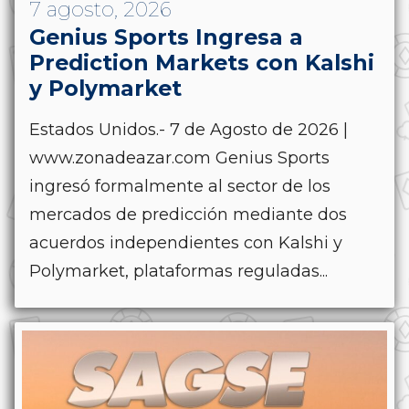
7 agosto, 2026
Genius Sports Ingresa a
Prediction Markets con Kalshi
y Polymarket
Estados Unidos.- 7 de Agosto de 2026 |
www.zonadeazar.com Genius Sports
ingresó formalmente al sector de los
mercados de predicción mediante dos
acuerdos independientes con Kalshi y
Polymarket, plataformas reguladas...