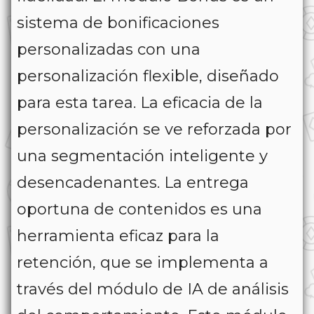
sistema de bonificaciones
personalizadas con una
personalización flexible, diseñado
para esta tarea. La eficacia de la
personalización se ve reforzada por
una segmentación inteligente y
desencadenantes. La entrega
oportuna de contenidos es una
herramienta eficaz para la
retención, que se implementa a
través del módulo de IA de análisis