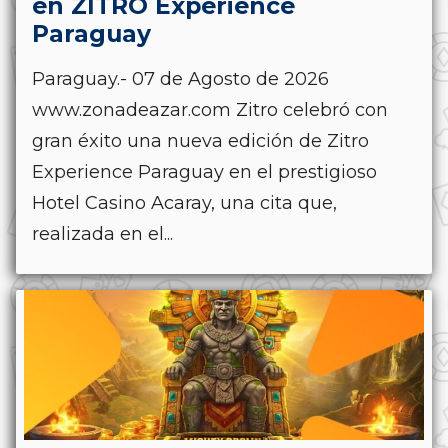
en ZITRO Experience
Paraguay
Paraguay.- 07 de Agosto de 2026
www.zonadeazar.com Zitro celebró con
gran éxito una nueva edición de Zitro
Experience Paraguay en el prestigioso
Hotel Casino Acaray, una cita que,
realizada en el...