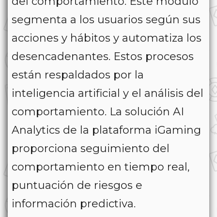
del comportamiento. Este módulo
segmenta a los usuarios según sus
acciones y hábitos y automatiza los
desencadenantes. Estos procesos
están respaldados por la
inteligencia artificial y el análisis del
comportamiento. La solución AI
Analytics de la plataforma iGaming
proporciona seguimiento del
comportamiento en tiempo real,
puntuación de riesgos e
información predictiva.