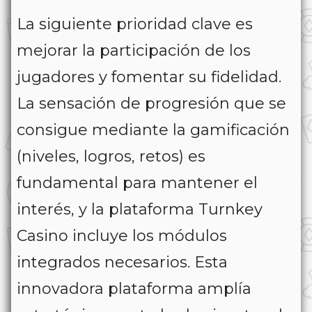
La siguiente prioridad clave es
mejorar la participación de los
jugadores y fomentar su fidelidad.
La sensación de progresión que se
consigue mediante la gamificación
(niveles, logros, retos) es
fundamental para mantener el
interés, y la plataforma Turnkey
Casino incluye los módulos
integrados necesarios. Esta
innovadora plataforma amplía