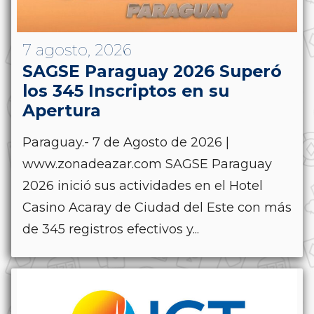
7 agosto, 2026
SAGSE Paraguay 2026 Superó
los 345 Inscriptos en su
Apertura
Paraguay.- 7 de Agosto de 2026 |
www.zonadeazar.com SAGSE Paraguay
2026 inició sus actividades en el Hotel
Casino Acaray de Ciudad del Este con más
de 345 registros efectivos y...