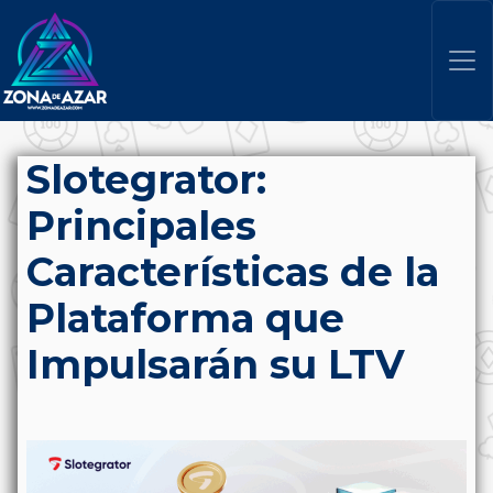
Slotegrator:
Principales
Características de la
Plataforma que
Impulsarán su LTV