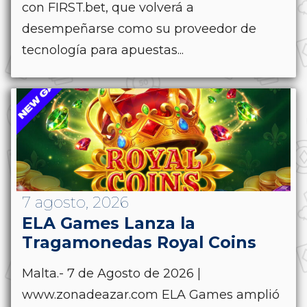
con FIRST.bet, que volverá a
desempeñarse como su proveedor de
tecnología para apuestas...
7 agosto, 2026
ELA Games Lanza la
Tragamonedas Royal Coins
Malta.- 7 de Agosto de 2026 |
www.zonadeazar.com ELA Games amplió