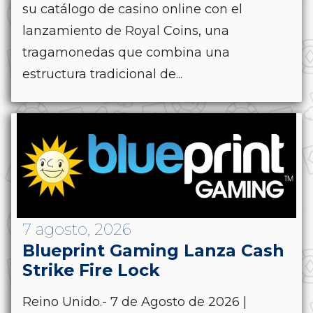
su catálogo de casino online con el
lanzamiento de Royal Coins, una
tragamonedas que combina una
estructura tradicional de...
7 agosto, 2026
Blueprint Gaming Lanza Cash
Strike Fire Lock
Reino Unido.- 7 de Agosto de 2026 |