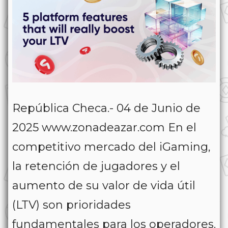
República Checa.- 04 de Junio de
2025 www.zonadeazar.com
En el
competitivo mercado del iGaming,
la retención de jugadores y el
aumento de su valor de vida útil
(LTV) son prioridades
fundamentales para los operadores.