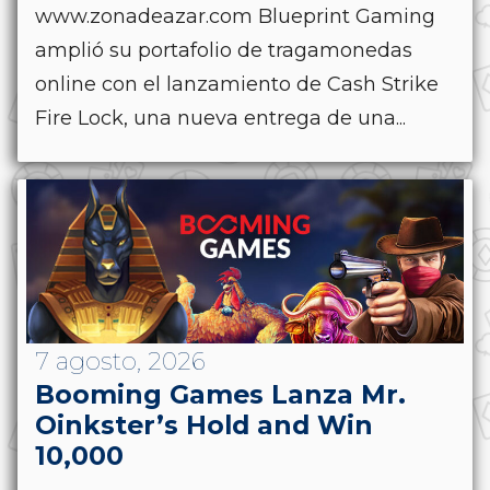
www.zonadeazar.com Blueprint Gaming
amplió su portafolio de tragamonedas
online con el lanzamiento de Cash Strike
Fire Lock, una nueva entrega de una...
7 agosto, 2026
Booming Games Lanza Mr.
Oinkster’s Hold and Win
10,000