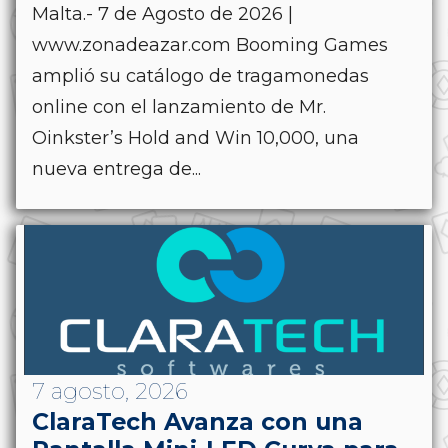
Malta.- 7 de Agosto de 2026 |
www.zonadeazar.com Booming Games
amplió su catálogo de tragamonedas
online con el lanzamiento de Mr.
Oinkster’s Hold and Win 10,000, una
nueva entrega de...
7 agosto, 2026
ClaraTech Avanza con una