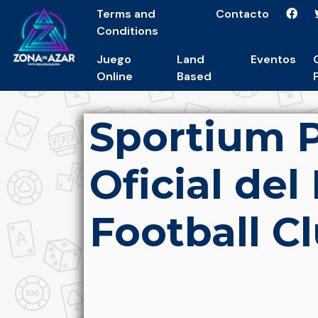
Terms and
Contacto
Conditions
Juego
Land
Eventos
Online
Based
Sportium 
Oficial del
Football C