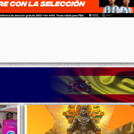
p
n
l
ernote
Share