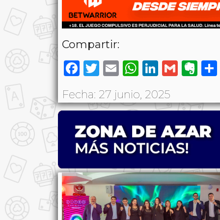
Compartir:
Facebook
Twitter
Email
WhatsAp
LinkedI
Gmai
Ev
Fecha: 27 junio, 2025