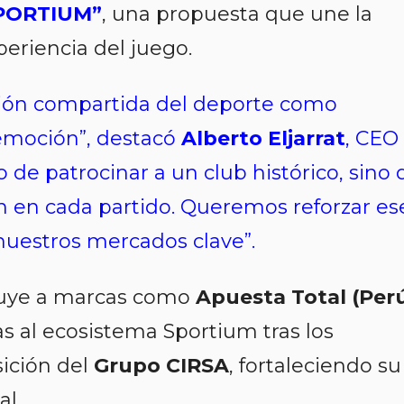
SPORTIUM”
, una propuesta que une la
periencia del juego.
isión compartida del deporte como
emoción”, destacó
Alberto Eljarrat
, CEO
o de patrocinar a un club histórico, sino 
ión en cada partido. Queremos reforzar es
nuestros mercados clave”.
cluye a marcas como
Apuesta Total (Per
as al ecosistema Sportium tras los
sición del
Grupo CIRSA
, fortaleciendo su
l.