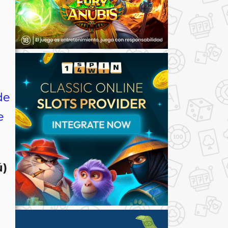
de
e
ú)