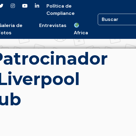
Política de
Compliance
Galeria de
Entrevistas
Fotos
Africa
Patrocinador
 Liverpool
lub