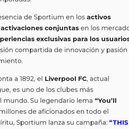
resencia de Sportium en los
activos
s
activaciones conjuntas
en los mercad
periencias exclusivas para los usuario
visión compartida de innovación y pasión
imiento.
nta a 1892, el
Liverpool FC
, actual
ue, es uno de los clubes más
l mundo. Su legendario lema
“You’ll
 millones de aficionados en todo el
píritu, Sportium lanza su campaña:
“THIS