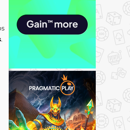
os
s
.