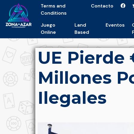
Terms and
Contacto
Conditions
Juego
Land
Eventos
Online
Based
UE Pierde
Millones P
Ilegales