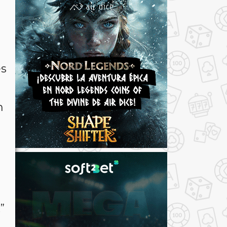
es
n
”