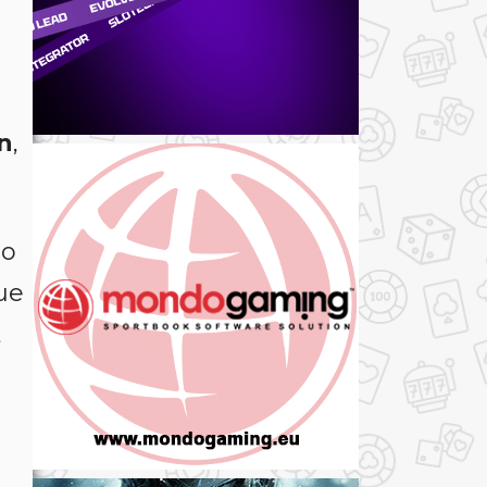
n
,
go
ue
,