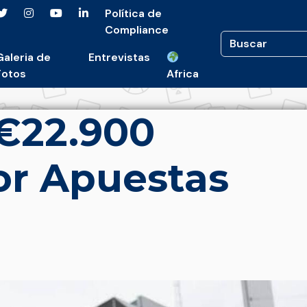
Política de
Compliance
Galeria de
Entrevistas
Fotos
Africa
 €22.900
or Apuestas