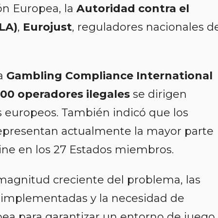
ón Europea, la
Autoridad contra el
LA)
,
Eurojust
, reguladores nacionales d
 a
Gambling Compliance International
200 operadores ilegales
se dirigen
 europeos. También indicó que los
epresentan actualmente la mayor parte
line en los 27 Estados miembros.
 magnitud creciente del problema, las
implementadas y la necesidad de
pea para garantizar un entorno de juego