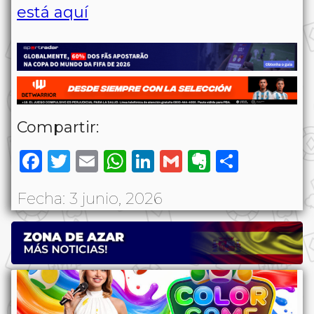
está aquí
Compartir:
Facebook
Twitter
Email
WhatsApp
LinkedIn
Gmail
Evernote
Share
Fecha: 3 junio, 2026