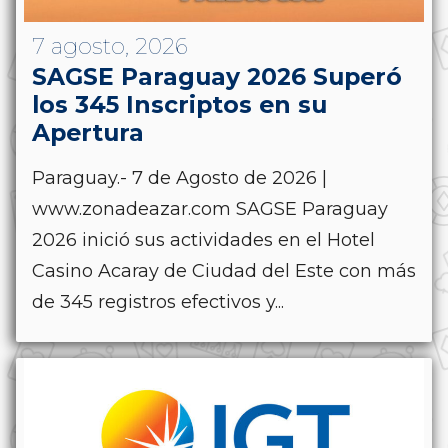
7 agosto, 2026
SAGSE Paraguay 2026 Superó
los 345 Inscriptos en su
Apertura
Paraguay.- 7 de Agosto de 2026 |
www.zonadeazar.com SAGSE Paraguay
2026 inició sus actividades en el Hotel
Casino Acaray de Ciudad del Este con más
de 345 registros efectivos y...