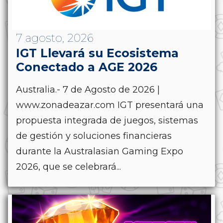
7 agosto, 2026
IGT Llevará su Ecosistema
Conectado a AGE 2026
Australia.- 7 de Agosto de 2026 |
www.zonadeazar.com IGT presentará una
propuesta integrada de juegos, sistemas
de gestión y soluciones financieras
durante la Australasian Gaming Expo
2026, que se celebrará...