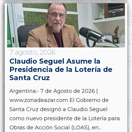
7 agosto, 2026
Claudio Seguel Asume la
Presidencia de la Lotería de
Santa Cruz
Argentina.- 7 de Agosto de 2026 |
www.zonadeazar.com El Gobierno de
Santa Cruz designó a Claudio Seguel
como nuevo presidente de la Lotería para
Obras de Acción Social (LOAS), en...