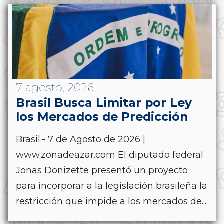
7 agosto, 2026
Brasil Busca Limitar por Ley
los Mercados de Predicción
Brasil.- 7 de Agosto de 2026 |
www.zonadeazar.com El diputado federal
Jonas Donizette presentó un proyecto
para incorporar a la legislación brasileña la
restricción que impide a los mercados de...