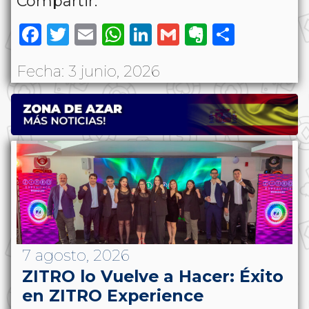
Compartir:
Facebook
Twitter
Email
WhatsApp
LinkedIn
Gmail
Evernote
Share
Fecha: 3 junio, 2026
7 agosto, 2026
ZITRO lo Vuelve a Hacer: Éxito
en ZITRO Experience