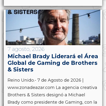
7 agosto, 2026
Michael Brady Liderará el Área
Global de Gaming de Brothers
& Sisters
Reino Unido.- 7 de Agosto de 2026 |
www.zonadeazar.com La agencia creativa
Brothers & Sisters designó a Michael
Brady como presidente de Gaming, con la