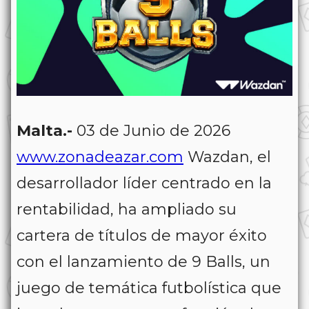
Malta.-
03 de Junio de 2026
www.zonadeazar.com
Wazdan, el
desarrollador líder centrado en la
rentabilidad, ha ampliado su
cartera de títulos de mayor éxito
con el lanzamiento de
9 Balls
, un
juego de temática futbolística que