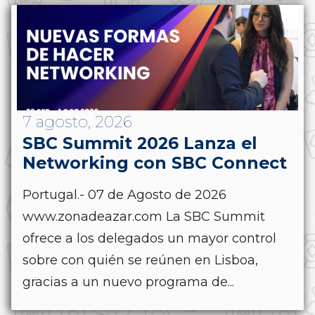
7 agosto, 2026
SBC Summit 2026 Lanza el
Networking con SBC Connect
Portugal.- 07 de Agosto de 2026
www.zonadeazar.com La SBC Summit
ofrece a los delegados un mayor control
sobre con quién se reúnen en Lisboa,
gracias a un nuevo programa de...