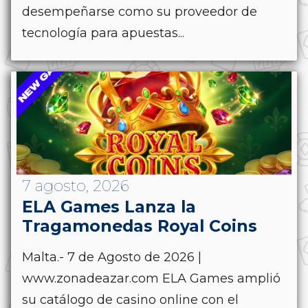
desempeñarse como su proveedor de
tecnología para apuestas...
7 agosto, 2026
ELA Games Lanza la
Tragamonedas Royal Coins
Malta.- 7 de Agosto de 2026 |
www.zonadeazar.com ELA Games amplió
su catálogo de casino online con el