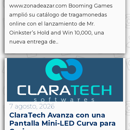
www.zonadeazar.com Booming Games
amplió su catálogo de tragamonedas
online con el lanzamiento de Mr.
Oinkster’s Hold and Win 10,000, una
nueva entrega de...
7 agosto, 2026
ClaraTech Avanza con una
Pantalla Mini-LED Curva para