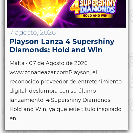
7 agosto, 2026
Playson Lanza 4 Supershiny
Diamonds: Hold and Win
Malta.- 07 de Agosto de 2026
www.zonadeazar.comPlayson, el
reconocido proveedor de entretenimiento
digital, deslumbra con su último
lanzamiento, 4 Supershiny Diamonds:
Hold and Win, ya que este título inspirado
en...