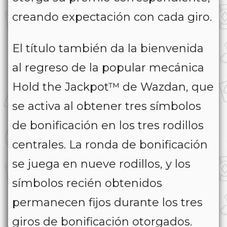
creando expectación con cada giro.
El título también da la bienvenida
al regreso de la popular mecánica
Hold the Jackpot™ de Wazdan, que
se activa al obtener tres símbolos
de bonificación en los tres rodillos
centrales. La ronda de bonificación
se juega en nueve rodillos, y los
símbolos recién obtenidos
permanecen fijos durante los tres
giros de bonificación otorgados.