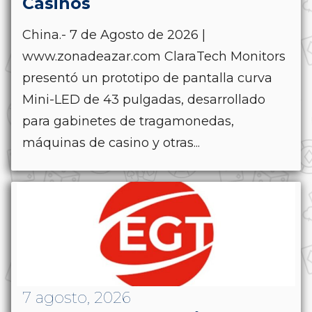
Casinos
China.- 7 de Agosto de 2026 |
www.zonadeazar.com ClaraTech Monitors
presentó un prototipo de pantalla curva
Mini-LED de 43 pulgadas, desarrollado
para gabinetes de tragamonedas,
máquinas de casino y otras...
7 agosto, 2026