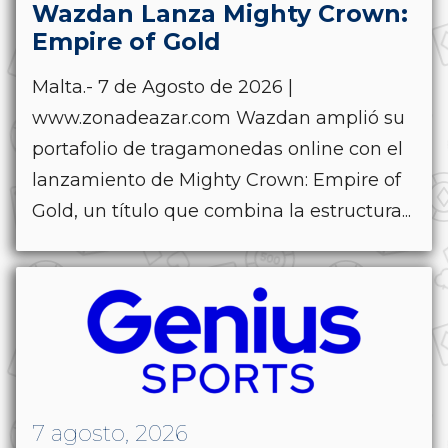
Wazdan Lanza Mighty Crown:
Empire of Gold
Malta.- 7 de Agosto de 2026 |
www.zonadeazar.com Wazdan amplió su
portafolio de tragamonedas online con el
lanzamiento de Mighty Crown: Empire of
Gold, un título que combina la estructura...
7 agosto, 2026