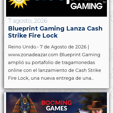
7 agosto, 2026
Blueprint Gaming Lanza Cash
Strike Fire Lock
Reino Unido.- 7 de Agosto de 2026 |
www.zonadeazar.com Blueprint Gaming
amplió su portafolio de tragamonedas
online con el lanzamiento de Cash Strike
Fire Lock, una nueva entrega de una...