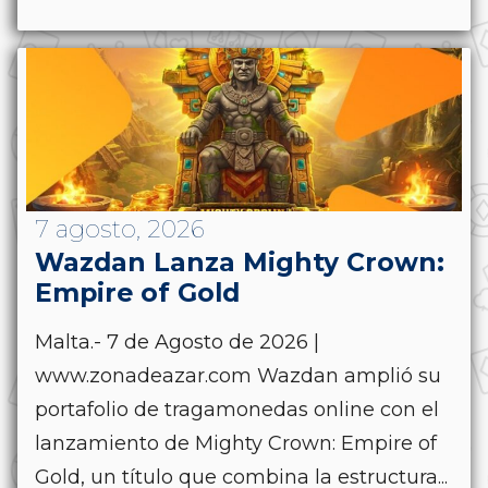
7 agosto, 2026
Wazdan Lanza Mighty Crown:
Empire of Gold
Malta.- 7 de Agosto de 2026 |
www.zonadeazar.com Wazdan amplió su
portafolio de tragamonedas online con el
lanzamiento de Mighty Crown: Empire of
Gold, un título que combina la estructura...