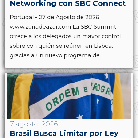
Networking con SBC Connect
Portugal.- 07 de Agosto de 2026
www.zonadeazar.com La SBC Summit
ofrece a los delegados un mayor control
sobre con quién se reúnen en Lisboa,
gracias a un nuevo programa de...
7 agosto, 2026
Brasil Busca Limitar por Ley