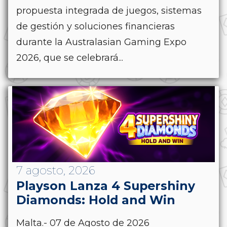
propuesta integrada de juegos, sistemas
de gestión y soluciones financieras
durante la Australasian Gaming Expo
2026, que se celebrará...
7 agosto, 2026
Playson Lanza 4 Supershiny
Diamonds: Hold and Win
Malta.- 07 de Agosto de 2026