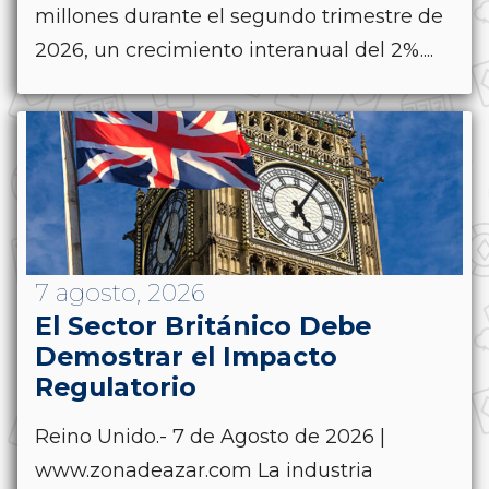
millones durante el segundo trimestre de
2026, un crecimiento interanual del 2%....
7 agosto, 2026
El Sector Británico Debe
Demostrar el Impacto
Regulatorio
Reino Unido.- 7 de Agosto de 2026 |
www.zonadeazar.com La industria