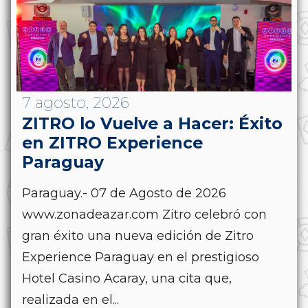
7 agosto, 2026
ZITRO lo Vuelve a Hacer: Éxito
en ZITRO Experience
Paraguay
Paraguay.- 07 de Agosto de 2026
www.zonadeazar.com Zitro celebró con
gran éxito una nueva edición de Zitro
Experience Paraguay en el prestigioso
Hotel Casino Acaray, una cita que,
realizada en el...