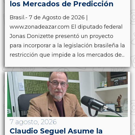
los Mercados de Predicción
Brasil.- 7 de Agosto de 2026 |
www.zonadeazar.com El diputado federal
Jonas Donizette presentó un proyecto
para incorporar a la legislación brasileña la
restricción que impide a los mercados de...
7 agosto, 2026
Claudio Seguel Asume la