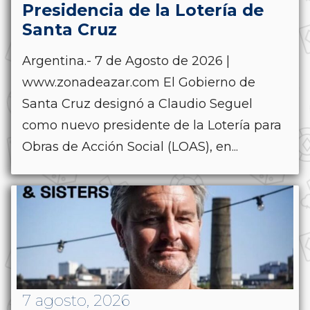
Presidencia de la Lotería de
Santa Cruz
Argentina.- 7 de Agosto de 2026 |
www.zonadeazar.com El Gobierno de
Santa Cruz designó a Claudio Seguel
como nuevo presidente de la Lotería para
Obras de Acción Social (LOAS), en...
7 agosto, 2026