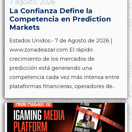
7 agosto, 2026
La Confianza Define la
Competencia en Prediction
Markets
Estados Unidos.- 7 de Agosto de 2026 |
www.zonadeazar.com El rápido
crecimiento de los mercados de
predicción está generando una
competencia cada vez más intensa entre
plataformas financieras, operadores de...