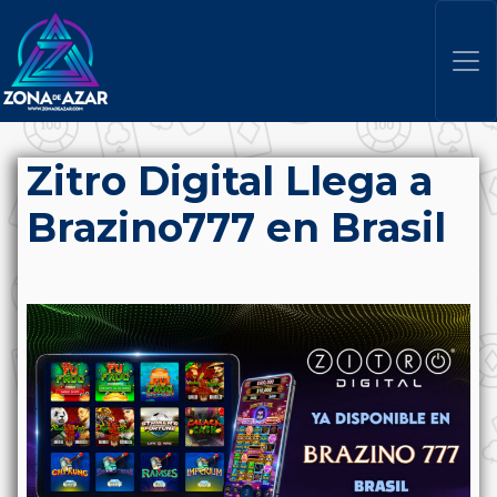
Zitro Digital Llega a
Brazino777 en Brasil