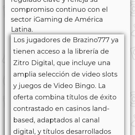
compromiso continuo con el
sector iGaming de América
Latina.
Los jugadores de Brazino777 ya
tienen acceso a la librería de
Zitro Digital, que incluye una
amplia selección de video slots
y juegos de Video Bingo. La
oferta combina títulos de éxito
contrastado en casinos
land-
based
, adaptados al canal
digital, y títulos desarrollados