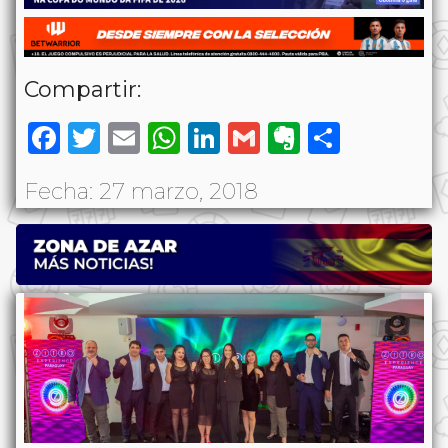
Compartir:
Facebook
Twitter
Email
WhatsApp
LinkedIn
Gmail
Evernote
Share
Fecha: 27 marzo, 2018