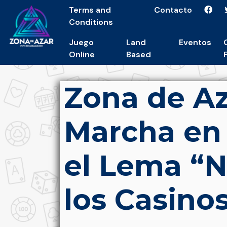
Terms and
Contacto
Conditions
Juego
Land
Eventos
Online
Based
Zona de Az
Marcha en
el Lema “N
los Casinos