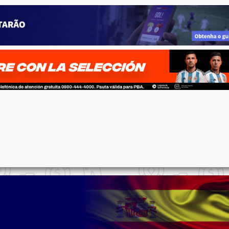
p
n
l
ernote
Share