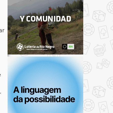
ar
e
r