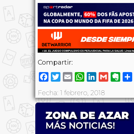
Compartir:
Facebook
Twitter
Email
WhatsAp
LinkedI
Gmai
Ev
Fecha: 1 febrero, 2018