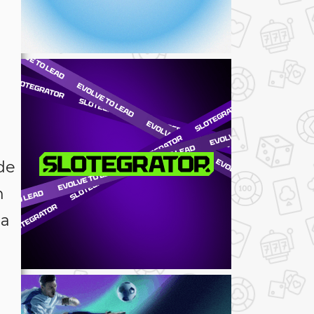
de
n
ta