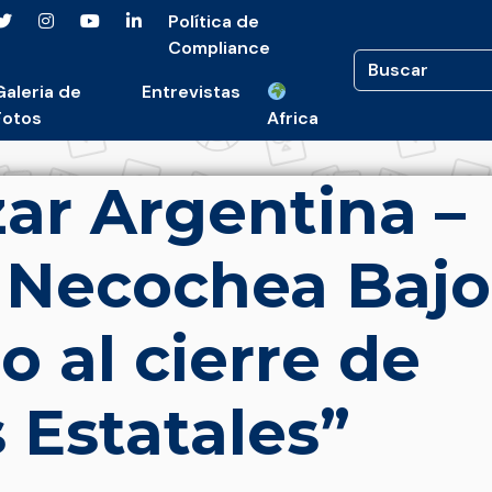
Política de
Compliance
Galeria de
Entrevistas
Fotos
Africa
ar Argentina –
 Necochea Bajo
o al cierre de
 Estatales”