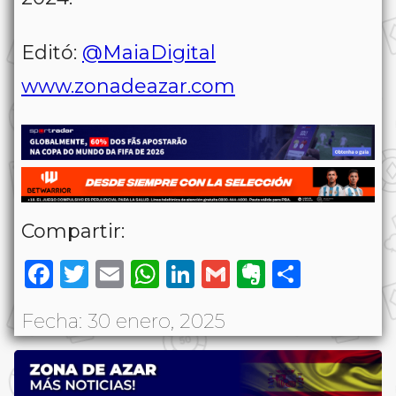
Editó:
@MaiaDigital
www.zonadeazar.com
Compartir:
Facebook
Twitter
Email
WhatsApp
LinkedIn
Gmail
Evernote
Share
Fecha: 30 enero, 2025