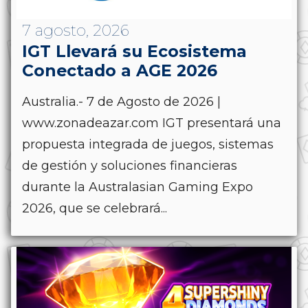
7 agosto, 2026
IGT Llevará su Ecosistema
Conectado a AGE 2026
Australia.- 7 de Agosto de 2026 |
www.zonadeazar.com IGT presentará una
propuesta integrada de juegos, sistemas
de gestión y soluciones financieras
durante la Australasian Gaming Expo
2026, que se celebrará...