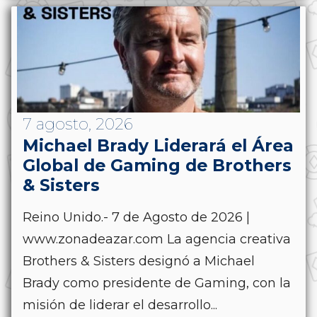
7 agosto, 2026
Michael Brady Liderará el Área
Global de Gaming de Brothers
& Sisters
Reino Unido.- 7 de Agosto de 2026 |
www.zonadeazar.com La agencia creativa
Brothers & Sisters designó a Michael
Brady como presidente de Gaming, con la
misión de liderar el desarrollo...