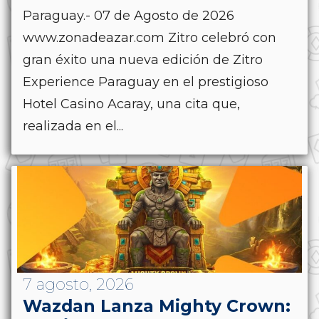
Paraguay.- 07 de Agosto de 2026
www.zonadeazar.com Zitro celebró con
gran éxito una nueva edición de Zitro
Experience Paraguay en el prestigioso
Hotel Casino Acaray, una cita que,
realizada en el...
7 agosto, 2026
Wazdan Lanza Mighty Crown: