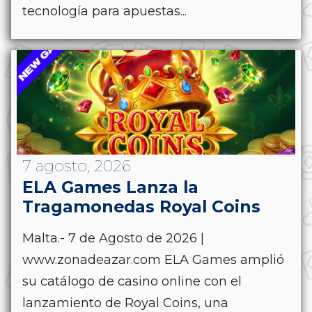
tecnología para apuestas...
7 agosto, 2026
ELA Games Lanza la
Tragamonedas Royal Coins
Malta.- 7 de Agosto de 2026 |
www.zonadeazar.com ELA Games amplió
su catálogo de casino online con el
lanzamiento de Royal Coins, una