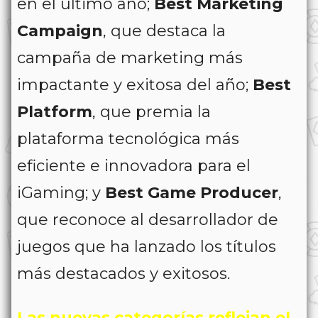
en el último año;
Best Marketing
Campaign
, que destaca la
campaña de marketing más
impactante y exitosa del año;
Best
Platform
, que premia la
plataforma tecnológica más
eficiente e innovadora para el
iGaming; y
Best Game Producer
,
que reconoce al desarrollador de
juegos que ha lanzado los títulos
más destacados y exitosos.
Las nuevas categorías reflejan el