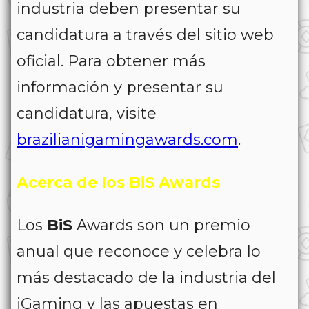
industria deben presentar su
candidatura a través del sitio web
oficial. Para obtener más
información y presentar su
candidatura, visite
brazilianigamingawards.com
.
Acerca de los BiS Awards
Los
BiS
Awards son un premio
anual que reconoce y celebra lo
más destacado de la industria del
iGaming y las apuestas en