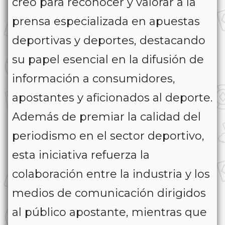
creó para reconocer y valorar a la
prensa especializada en apuestas
deportivas y deportes, destacando
su papel esencial en la difusión de
información a consumidores,
apostantes y aficionados al deporte.
Además de premiar la calidad del
periodismo en el sector deportivo,
esta iniciativa refuerza la
colaboración entre la industria y los
medios de comunicación dirigidos
al público apostante, mientras que