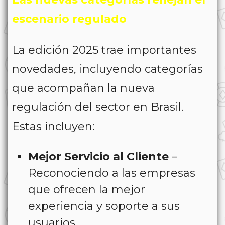
escenario regulado
La edición 2025 trae importantes
novedades, incluyendo categorías
que acompañan la nueva
regulación del sector en Brasil.
Estas incluyen:
Mejor Servicio al Cliente
–
Reconociendo a las empresas
que ofrecen la mejor
experiencia y soporte a sus
usuarios.