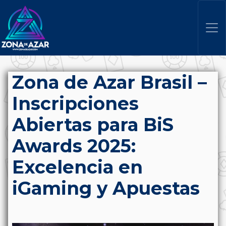
Zona de Azar Brasil –
Inscripciones
Abiertas para BiS
Awards 2025:
Excelencia en
iGaming y Apuestas