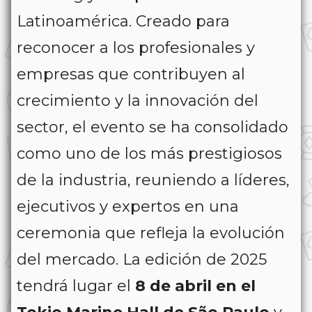
Latinoamérica. Creado para
reconocer a los profesionales y
empresas que contribuyen al
crecimiento y la innovación del
sector, el evento se ha consolidado
como uno de los más prestigiosos
de la industria, reuniendo a líderes,
ejecutivos y expertos en una
ceremonia que refleja la evolución
del mercado. La edición de 2025
tendrá lugar el
8 de abril en el