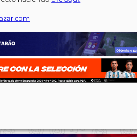
azar.com
p
n
l
ernote
Share