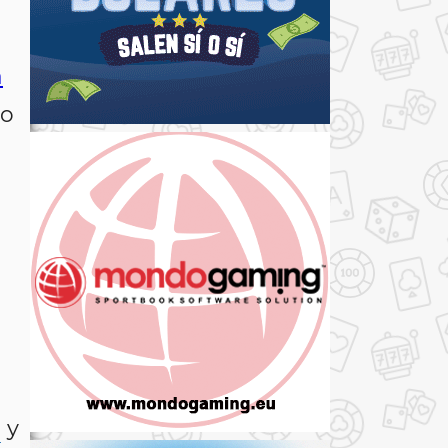
a
to
n
y