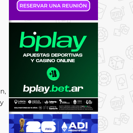
n,
 y