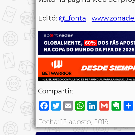
Editó:
@_fonta
www.zonade
Compartir:
Facebook
Twitter
Email
WhatsAp
LinkedI
Gmai
Ev
Fecha: 12 agosto, 2019