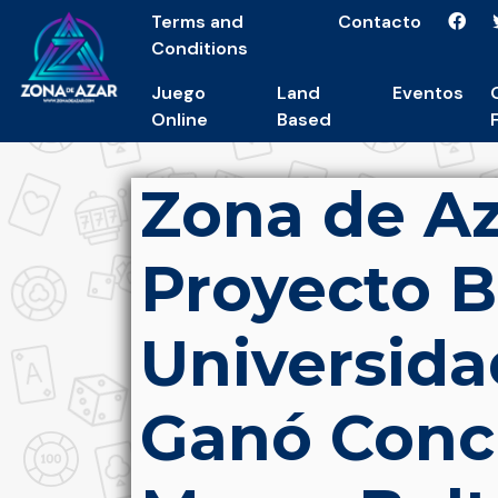
Terms and
Contacto
Conditions
Juego
Land
Eventos
Online
Based
Zona de Az
Proyecto B
Universida
Ganó Concu