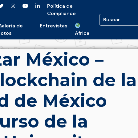
Política de
Compliance
Galeria de
Entrevistas
Fotos
Africa
ar México –
lockchain de la
d de México
rso de la