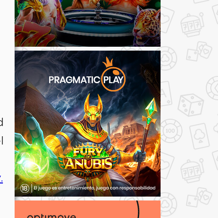
d
l
y
.