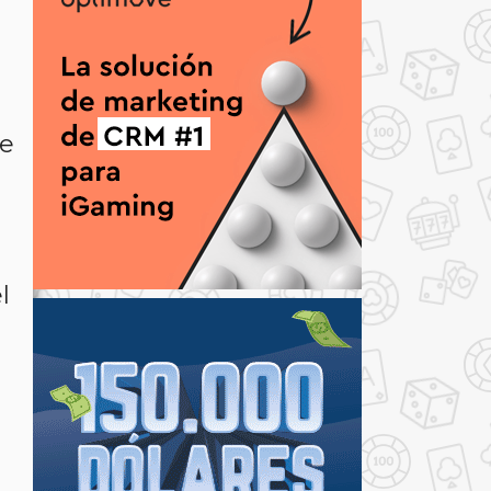
de
e
l