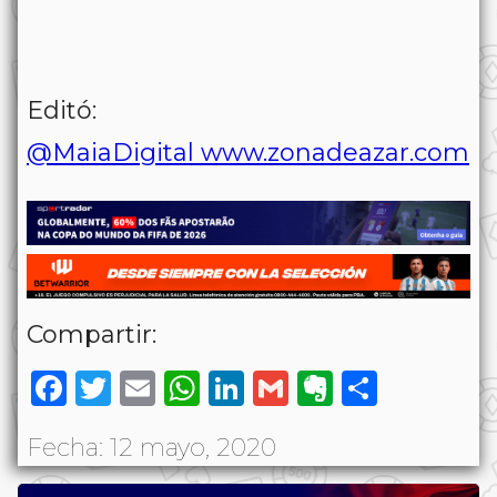
Editó:
@MaiaDigital
www.zonadeazar.com
Compartir:
Facebook
Twitter
Email
WhatsApp
LinkedIn
Gmail
Evernote
Share
Fecha: 12 mayo, 2020