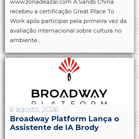
www.zonadeazar.com A Sands China
recebeu a certificação Great Place To
Work após participar pela primeira vez da
avaliação internacional sobre cultura no
ambiente...
6 agosto, 2026
Broadway Platform Lança o
Assistente de IA Brody