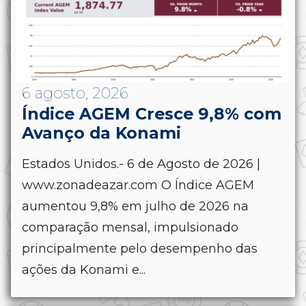
6 agosto, 2026
Índice AGEM Cresce 9,8% com
Avanço da Konami
Estados Unidos.- 6 de Agosto de 2026 |
www.zonadeazar.com O Índice AGEM
aumentou 9,8% em julho de 2026 na
comparação mensal, impulsionado
principalmente pelo desempenho das
ações da Konami e...