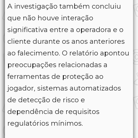
A investigação também concluiu
que não houve interação
significativa entre a operadora e o
cliente durante os anos anteriores
ao falecimento. O relatório apontou
preocupações relacionadas a
ferramentas de proteção ao
jogador, sistemas automatizados
de detecção de risco e
dependência de requisitos
regulatórios mínimos.