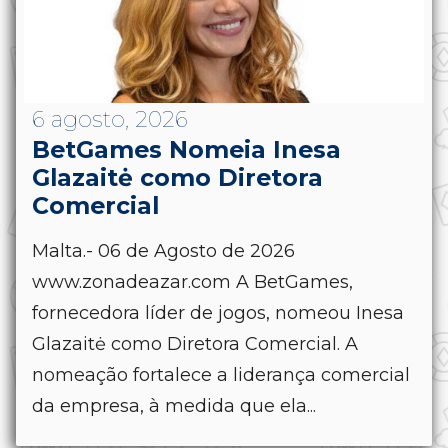
6 agosto, 2026
BetGames Nomeia Inesa
Glazaitė como Diretora
Comercial
Malta.- 06 de Agosto de 2026
www.zonadeazar.com A BetGames,
fornecedora líder de jogos, nomeou Inesa
Glazaitė como Diretora Comercial. A
nomeação fortalece a liderança comercial
da empresa, à medida que ela...