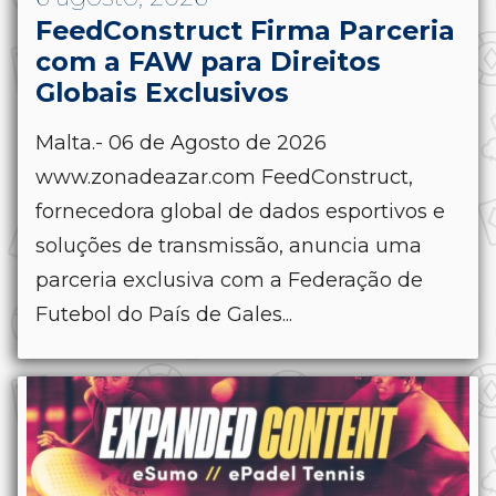
FeedConstruct Firma Parceria
com a FAW para Direitos
Globais Exclusivos
Malta.- 06 de Agosto de 2026
www.zonadeazar.com FeedConstruct,
fornecedora global de dados esportivos e
soluções de transmissão, anuncia uma
parceria exclusiva com a Federação de
Futebol do País de Gales...