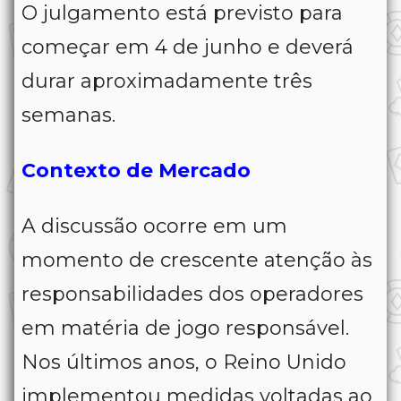
O julgamento está previsto para
começar em 4 de junho e deverá
durar aproximadamente três
semanas.
Contexto de Mercado
A discussão ocorre em um
momento de crescente atenção às
responsabilidades dos operadores
em matéria de jogo responsável.
Nos últimos anos, o Reino Unido
implementou medidas voltadas ao