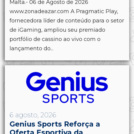
Malta.- 06 de Agosto de 2026
www.zonadeazar.com A Pragmatic Play,
fornecedora líder de conteúdo para o setor
de iGaming, ampliou seu premiado
portfólio de cassino ao vivo com o
lançamento do...
6 agosto, 2026
Genius Sports Reforça a
Oferta Esportiva da