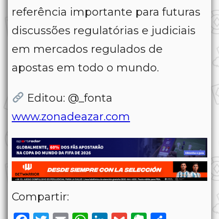
referência importante para futuras
discussões regulatórias e judiciais
em mercados regulados de
apostas em todo o mundo.
Editou: @_fonta
www.zonadeazar.com
Compartir: