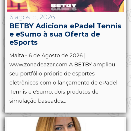
6 agosto, 2026
BETBY Adiciona ePadel Tennis
e eSumo à sua Oferta de
eSports
Malta.- 6 de Agosto de 2026 |
www.zonadeazar.com A BETBY ampliou
seu portfólio próprio de esportes
eletrônicos com o lançamento de ePadel
Tennis e eSumo, dois produtos de
simulação baseados...