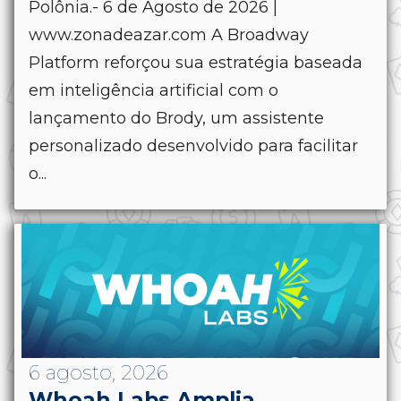
Polônia.- 6 de Agosto de 2026 |
www.zonadeazar.com A Broadway
Platform reforçou sua estratégia baseada
em inteligência artificial com o
lançamento do Brody, um assistente
personalizado desenvolvido para facilitar
o...
6 agosto, 2026
Whoah Labs Amplia