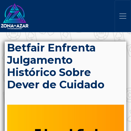
Betfair Enfrenta
Julgamento
Histórico Sobre
Dever de Cuidado