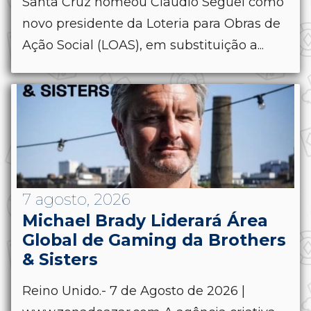
Santa Cruz nomeou Claudio Seguel como
novo presidente da Loteria para Obras de
Ação Social (LOAS), em substituição a...
7 agosto, 2026
Michael Brady Liderará Área
Global de Gaming da Brothers
& Sisters
Reino Unido.- 7 de Agosto de 2026 |