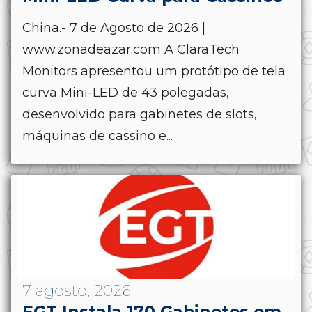
China.- 7 de Agosto de 2026 |
www.zonadeazar.com A ClaraTech
Monitors apresentou um protótipo de tela
curva Mini-LED de 43 polegadas,
desenvolvido para gabinetes de slots,
máquinas de cassino e...
7 agosto, 2026
EGT Instala 170 Gabinetes em