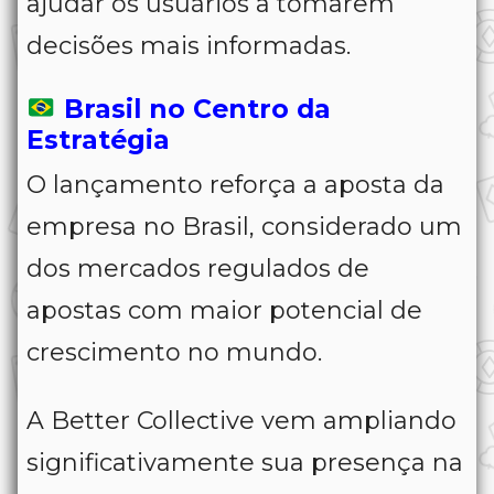
ajudar os usuários a tomarem
decisões mais informadas.
Brasil no Centro da
Estratégia
O lançamento reforça a aposta da
empresa no Brasil, considerado um
dos mercados regulados de
apostas com maior potencial de
crescimento no mundo.
A Better Collective vem ampliando
significativamente sua presença na