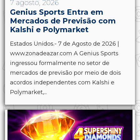
7 agosto, 2026
Genius Sports Entra em
Mercados de Previsão com
Kalshi e Polymarket
Estados Unidos.- 7 de Agosto de 2026 |
www.zonadeazar.com A Genius Sports
ingressou formalmente no setor de
mercados de previsão por meio de dois
acordos independentes com Kalshi e
Polymarket,...