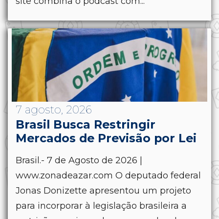
site combina o podcast com...
7 agosto, 2026
Brasil Busca Restringir
Mercados de Previsão por Lei
Brasil.- 7 de Agosto de 2026 |
www.zonadeazar.com O deputado federal
Jonas Donizette apresentou um projeto
para incorporar à legislação brasileira a