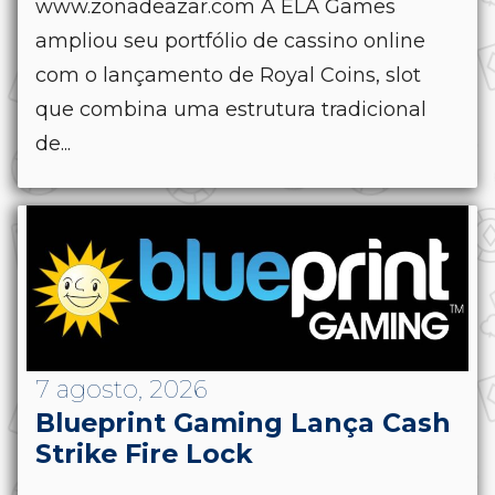
www.zonadeazar.com A ELA Games
ampliou seu portfólio de cassino online
com o lançamento de Royal Coins, slot
que combina uma estrutura tradicional
de...
7 agosto, 2026
Blueprint Gaming Lança Cash
Strike Fire Lock