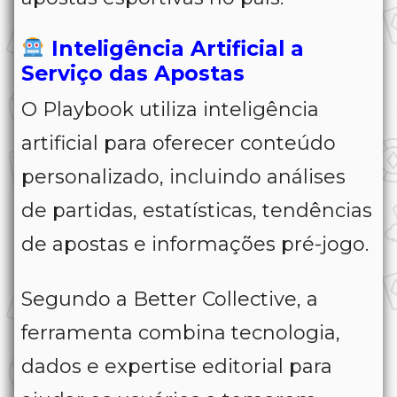
Inteligência Artificial a
Serviço das Apostas
O Playbook utiliza inteligência
artificial para oferecer conteúdo
personalizado, incluindo análises
de partidas, estatísticas, tendências
de apostas e informações pré-jogo.
Segundo a Better Collective, a
ferramenta combina tecnologia,
dados e expertise editorial para