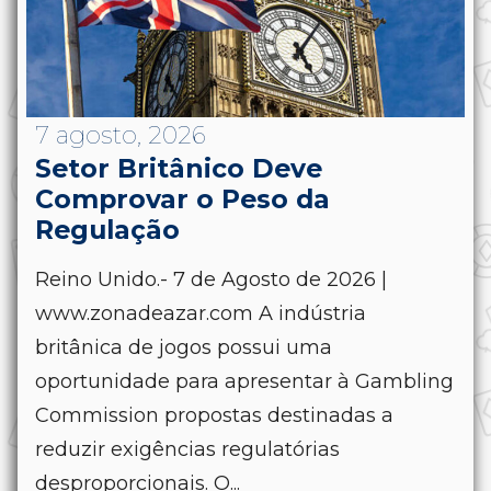
7 agosto, 2026
Setor Britânico Deve
Comprovar o Peso da
Regulação
Reino Unido.- 7 de Agosto de 2026 |
www.zonadeazar.com A indústria
britânica de jogos possui uma
oportunidade para apresentar à Gambling
Commission propostas destinadas a
reduzir exigências regulatórias
desproporcionais. O...