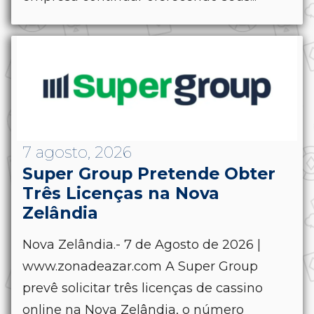
7 agosto, 2026
Super Group Pretende Obter
Três Licenças na Nova
Zelândia
Nova Zelândia.- 7 de Agosto de 2026 |
www.zonadeazar.com A Super Group
prevê solicitar três licenças de cassino
online na Nova Zelândia, o número