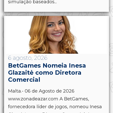
simulação baseados...
6 agosto, 2026
BetGames Nomeia Inesa
Glazaitė como Diretora
Comercial
Malta.- 06 de Agosto de 2026
www.zonadeazar.com A BetGames,
fornecedora líder de jogos, nomeou Inesa