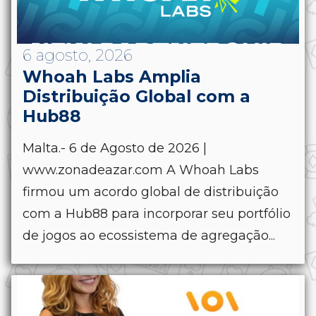
6 agosto, 2026
Whoah Labs Amplia
Distribuição Global com a
Hub88
Malta.- 6 de Agosto de 2026 |
www.zonadeazar.com A Whoah Labs
firmou um acordo global de distribuição
com a Hub88 para incorporar seu portfólio
de jogos ao ecossistema de agregação...