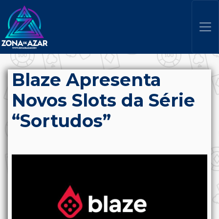
Blaze Apresenta
Novos Slots da Série
“Sortudos”