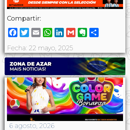
Compartir:
Facebook
Twitter
Email
WhatsApp
LinkedIn
Gmail
Evernote
Share
Fecha: 22 mayo, 2025
6 agosto, 2026