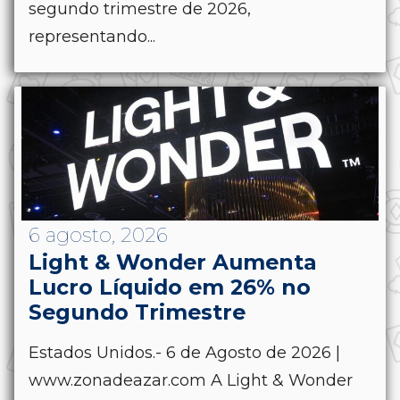
segundo trimestre de 2026,
representando...
6 agosto, 2026
Light & Wonder Aumenta
Lucro Líquido em 26% no
Segundo Trimestre
Estados Unidos.- 6 de Agosto de 2026 |
www.zonadeazar.com A Light & Wonder