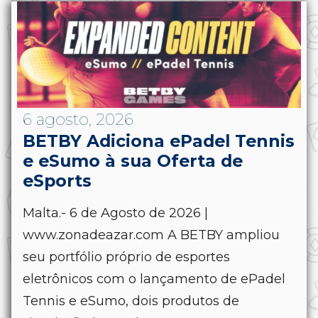
6 agosto, 2026
BETBY Adiciona ePadel Tennis
e eSumo à sua Oferta de
eSports
Malta.- 6 de Agosto de 2026 |
www.zonadeazar.com A BETBY ampliou
seu portfólio próprio de esportes
eletrônicos com o lançamento de ePadel
Tennis e eSumo, dois produtos de