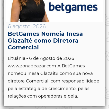
6 agosto, 2026
BetGames Nomeia Inesa
Glazaitė como Diretora
Comercial
Lituânia.- 6 de Agosto de 2026 |
www.zonadeazar.com A BetGames
nomeou Inesa Glazaitė como sua nova
diretora Comercial, com responsabilidade
pela estratégia de crescimento, pelas
relações com operadoras e pela...