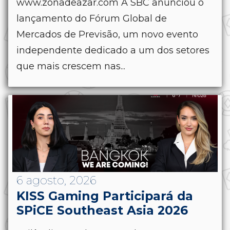
www.zonadeazar.com A SBC anunciou o
lançamento do Fórum Global de
Mercados de Previsão, um novo evento
independente dedicado a um dos setores
que mais crescem nas...
6 agosto, 2026
KISS Gaming Participará da
SPiCE Southeast Asia 2026