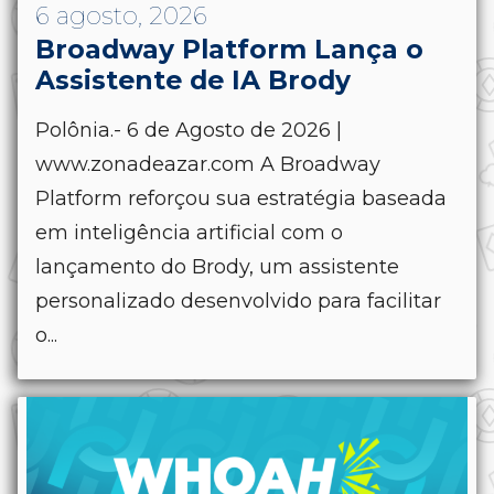
6 agosto, 2026
Broadway Platform Lança o
Assistente de IA Brody
Polônia.- 6 de Agosto de 2026 |
www.zonadeazar.com A Broadway
Platform reforçou sua estratégia baseada
em inteligência artificial com o
lançamento do Brody, um assistente
personalizado desenvolvido para facilitar
o...