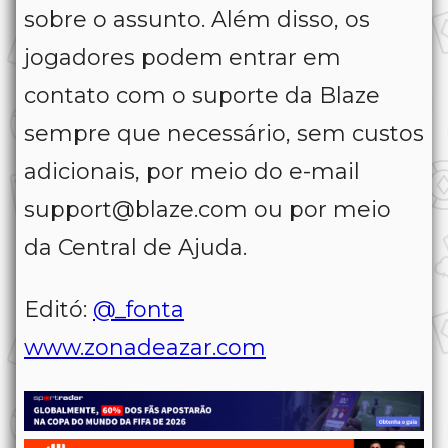
sobre o assunto. Além disso, os
jogadores podem entrar em
contato com o suporte da Blaze
sempre que necessário, sem custos
adicionais, por meio do e-mail
support@blaze.com ou por meio
da Central de Ajuda.
Editó:
@_fonta
www.zonadeazar.com