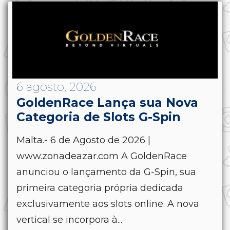
6 agosto, 2026
GoldenRace Lança sua Nova
Categoria de Slots G-Spin
Malta.- 6 de Agosto de 2026 |
www.zonadeazar.com A GoldenRace
anunciou o lançamento da G-Spin, sua
primeira categoria própria dedicada
exclusivamente aos slots online. A nova
vertical se incorpora à...