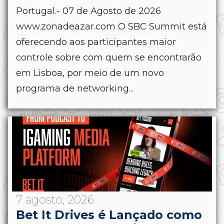
Portugal.- 07 de Agosto de 2026
www.zonadeazar.com O SBC Summit está
oferecendo aos participantes maior
controle sobre com quem se encontrarão
em Lisboa, por meio de um novo
programa de networking...
7 agosto, 2026
Bet It Drives é Lançado como