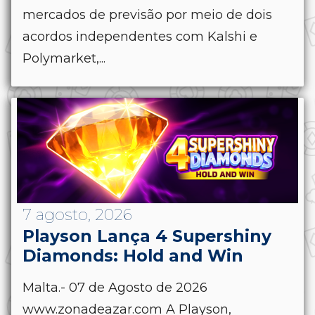
mercados de previsão por meio de dois
acordos independentes com Kalshi e
Polymarket,...
7 agosto, 2026
Playson Lança 4 Supershiny
Diamonds: Hold and Win
Malta.- 07 de Agosto de 2026
www.zonadeazar.com A Playson,