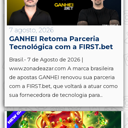
7 agosto, 2026
GANHEI Retoma Parceria
Tecnológica com a FIRST.bet
Brasil.- 7 de Agosto de 2026 |
www.zonadeazar.com A marca brasileira
de apostas GANHEI renovou sua parceria
com a FIRST.bet, que voltará a atuar como
sua fornecedora de tecnologia para...