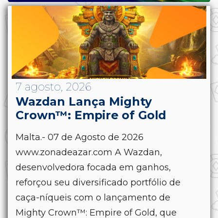
7 agosto, 2026
Wazdan Lança Mighty
Crown™: Empire of Gold
Malta.- 07 de Agosto de 2026
www.zonadeazar.com A Wazdan,
desenvolvedora focada em ganhos,
reforçou seu diversificado portfólio de
caça-níqueis com o lançamento de
Mighty Crown™: Empire of Gold, que