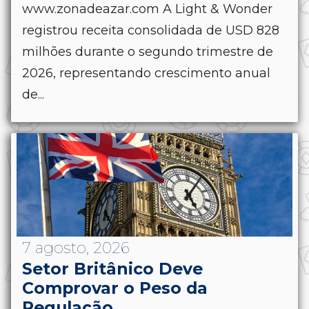
www.zonadeazar.com A Light & Wonder
registrou receita consolidada de USD 828
milhões durante o segundo trimestre de
2026, representando crescimento anual
de...
7 agosto, 2026
Setor Britânico Deve
Comprovar o Peso da
Regulação