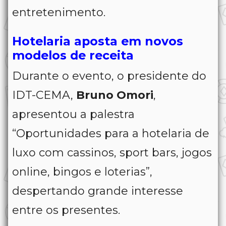
entretenimento.
Hotelaria aposta em novos
modelos de receita
Durante o evento, o presidente do
IDT-CEMA,
Bruno Omori
,
apresentou a palestra
“Oportunidades para a hotelaria de
luxo com cassinos, sport bars, jogos
online, bingos e loterias”,
despertando grande interesse
entre os presentes.