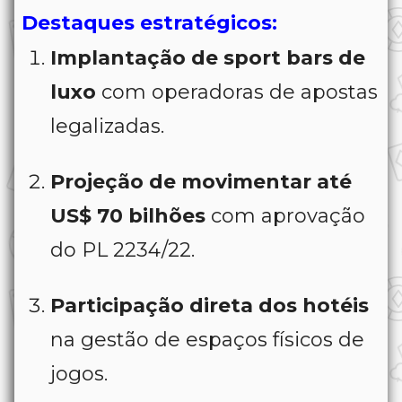
Destaques estratégicos:
Implantação de sport bars de
luxo
com operadoras de apostas
legalizadas.
Projeção de movimentar até
US$ 70 bilhões
com aprovação
do PL 2234/22.
Participação direta dos hotéis
na gestão de espaços físicos de
jogos.