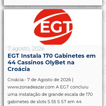
7 agosto, 2026
EGT Instala 170 Gabinetes em
44 Cassinos OlyBet na
Croácia
Croácia.- 7 de Agosto de 2026 |
www.zonadeazar.com A EGT concluiu
uma instalação de grande escala de 170
gabinetes de slots S 55 S ST em 44