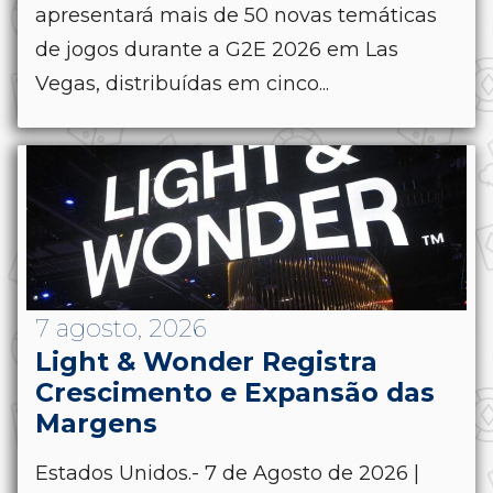
apresentará mais de 50 novas temáticas
de jogos durante a G2E 2026 em Las
Vegas, distribuídas em cinco...
7 agosto, 2026
Light & Wonder Registra
Crescimento e Expansão das
Margens
Estados Unidos.- 7 de Agosto de 2026 |