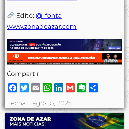
Editó:
@_fonta
www.zonadeazar.com
Compartir:
Facebook
Twitter
Email
WhatsApp
LinkedIn
Gmail
Evernote
Share
Fecha: 1 agosto, 2025