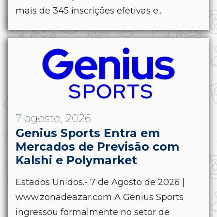
mais de 345 inscrições efetivas e...
7 agosto, 2026
Genius Sports Entra em
Mercados de Previsão com
Kalshi e Polymarket
Estados Unidos.- 7 de Agosto de 2026 |
www.zonadeazar.com A Genius Sports
ingressou formalmente no setor de