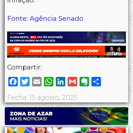
infração.
Fonte: Agência Senado
Compartir:
Facebook
Twitter
Email
WhatsApp
LinkedIn
Gmail
Evernote
Share
Fecha: 15 agosto, 2025