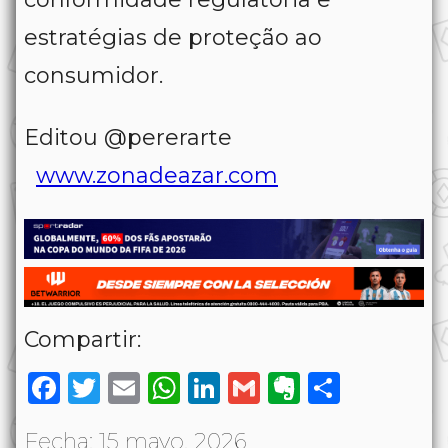
estratégias de proteção ao
consumidor.
Editou @pererarte
www.zonadeazar.com
Compartir:
Facebook
Twitter
Email
WhatsApp
LinkedIn
Gmail
Evernote
Share
Fecha: 15 mayo, 2026