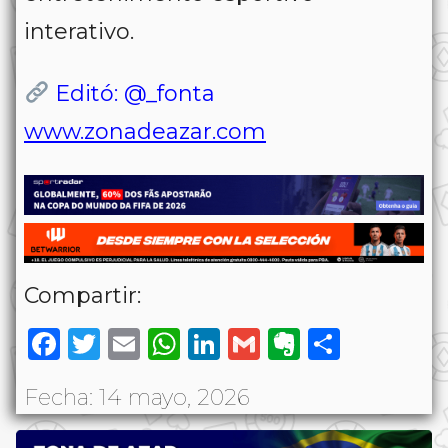
interativo.
Editó: @_fonta
www.zonadeazar.com
Compartir:
Facebook
Twitter
Email
WhatsApp
LinkedIn
Gmail
Evernote
Share
Fecha: 14 mayo, 2026