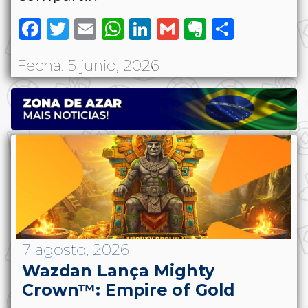
Facebook
Twitter
Email
WhatsApp
LinkedIn
Gmail
Evernote
Share
Fecha: 5 junio, 2026
7 agosto, 2026
Wazdan Lança Mighty
Crown™: Empire of Gold