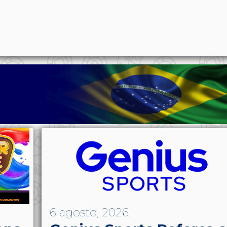
p
n
l
ernote
Share
6 agosto, 2026