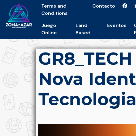
Terms and
Contacto
Conditions
Juego
Land
Eventos
Online
Based
GR8_TECH 
Nova Ident
Tecnologi