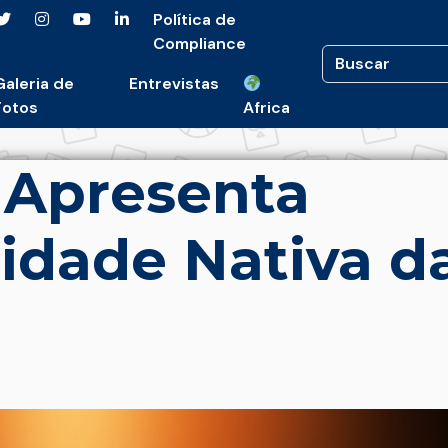
Política de
Compliance
Galeria de
Entrevistas
Fotos
Africa
Apresenta
idade Nativa d
a