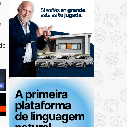
m
e
ds