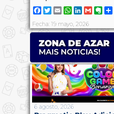
Facebook
Twitter
Email
WhatsAp
LinkedI
Gmai
Ev
Fecha: 19 mayo, 2026
6 agosto, 2026