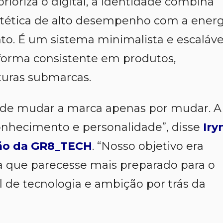
ioriza o digital, a identidade combina
stética de alto desempenho com a energ
to. É um sistema minimalista e escaláve
 forma consistente em produtos,
turas submarcas.
 de mudar a marca apenas por mudar. A
conhecimento e personalidade
”, disse
Iry
ção da GR8_TECH
. “
Nosso objetivo era
ma que parecesse mais preparado para o
l de tecnologia e ambição por trás da