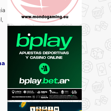
ia
l,
na