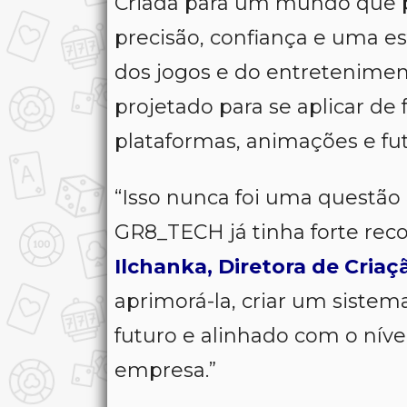
Criada para um mundo que pr
precisão, confiança e uma e
dos jogos e do entretenimen
projetado para se aplicar de
plataformas, animações e fu
“
Isso nunca foi uma questão
GR8_TECH já tinha forte re
Ilchanka, Diretora de Cria
aprimorá-la, criar um siste
futuro e alinhado com o níve
empresa
.”