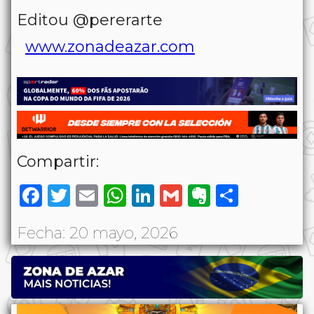
Editou @pererarte
www.zonadeazar.com
Compartir:
Facebook
Twitter
Email
WhatsApp
LinkedIn
Gmail
Evernote
Share
Fecha: 20 mayo, 2026