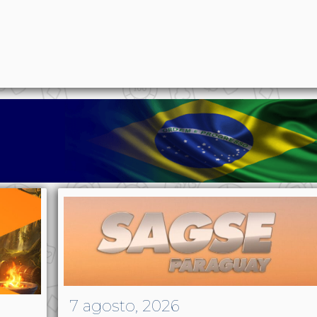
p
n
l
ernote
Share
7 agosto, 2026