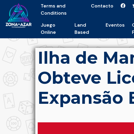
Terms and
Contacto
Conditions
Juego
Land
Eventos
Online
Based
Ilha de Ma
Obteve Lic
Expansão 