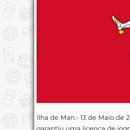
Ilha de Man.- 13 de Maio de 
garantiu uma licença de jog