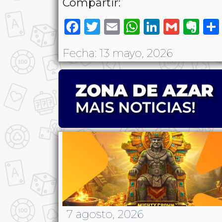
Compartir:
Facebook
Twitter
Email
WhatsAp
LinkedI
Gmai
Ev
Fecha: 13 mayo, 2026
7 agosto, 2026