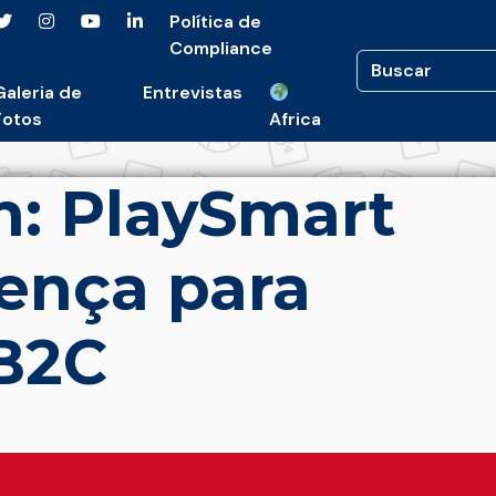
Política de
Compliance
Galeria de
Entrevistas
Fotos
Africa
n: PlaySmart
ença para
B2C