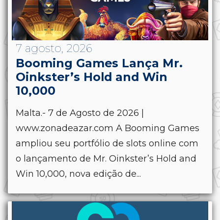
7 agosto, 2026
Booming Games Lança Mr.
Oinkster’s Hold and Win
10,000
Malta.- 7 de Agosto de 2026 |
www.zonadeazar.com A Booming Games
ampliou seu portfólio de slots online com
o lançamento de Mr. Oinkster’s Hold and
Win 10,000, nova edição de...