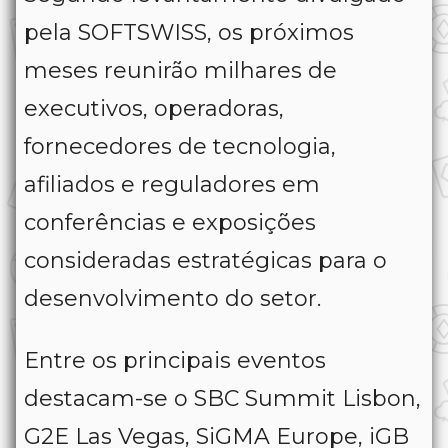
pela SOFTSWISS, os próximos
meses reunirão milhares de
executivos, operadoras,
fornecedores de tecnologia,
afiliados e reguladores em
conferências e exposições
consideradas estratégicas para o
desenvolvimento do setor.
Entre os principais eventos
destacam-se o SBC Summit Lisbon,
G2E Las Vegas, SiGMA Europe, iGB