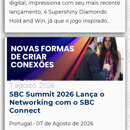
digital, impressiona com seu mais recente
lançamento, 4 Supershiny Diamonds:
Hold and Win, já que o jogo inspirado...
7 agosto, 2026
SBC Summit 2026 Lança o
Networking com o SBC
Connect
Portugal.- 07 de Agosto de 2026