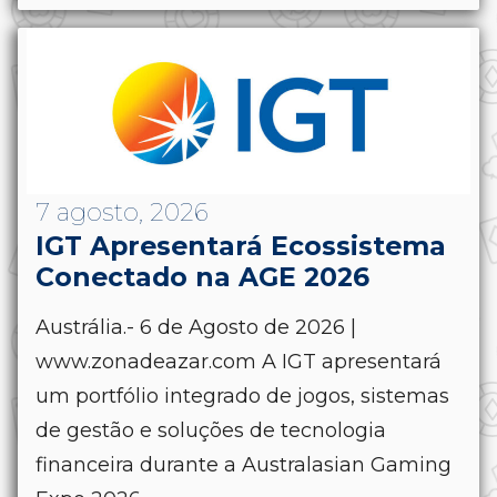
7 agosto, 2026
IGT Apresentará Ecossistema
Conectado na AGE 2026
Austrália.- 6 de Agosto de 2026 |
www.zonadeazar.com A IGT apresentará
um portfólio integrado de jogos, sistemas
de gestão e soluções de tecnologia
financeira durante a Australasian Gaming