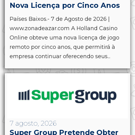
Nova Licença por Cinco Anos
Países Baixos.- 7 de Agosto de 2026 |
www.zonadeazar.com A Holland Casino
Online obteve uma nova licença de jogo
remoto por cinco anos, que permitirá à
empresa continuar oferecendo seus...
7 agosto, 2026
Super Group Pretende Obter