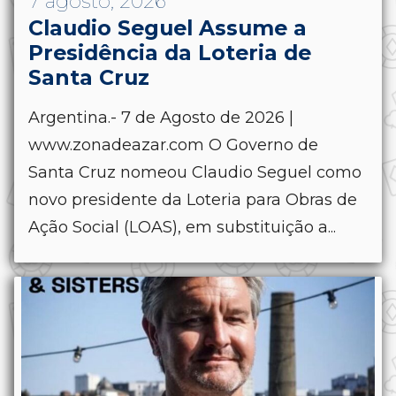
7 agosto, 2026
Claudio Seguel Assume a
Presidência da Loteria de
Santa Cruz
Argentina.- 7 de Agosto de 2026 |
www.zonadeazar.com O Governo de
Santa Cruz nomeou Claudio Seguel como
novo presidente da Loteria para Obras de
Ação Social (LOAS), em substituição a...