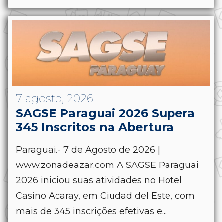
7 agosto, 2026
SAGSE Paraguai 2026 Supera
345 Inscritos na Abertura
Paraguai.- 7 de Agosto de 2026 |
www.zonadeazar.com A SAGSE Paraguai
2026 iniciou suas atividades no Hotel
Casino Acaray, em Ciudad del Este, com
mais de 345 inscrições efetivas e...