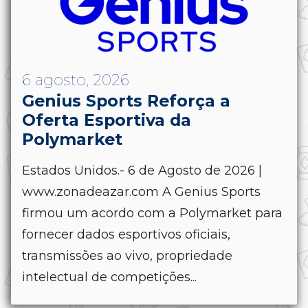
6 agosto, 2026
Genius Sports Reforça a
Oferta Esportiva da
Polymarket
Estados Unidos.- 6 de Agosto de 2026 |
www.zonadeazar.com A Genius Sports
firmou um acordo com a Polymarket para
fornecer dados esportivos oficiais,
transmissões ao vivo, propriedade
intelectual de competições...