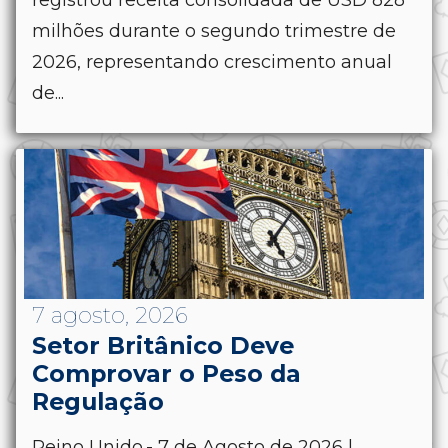
milhões durante o segundo trimestre de
2026, representando crescimento anual
de...
7 agosto, 2026
Setor Britânico Deve
Comprovar o Peso da
Regulação
Reino Unido.- 7 de Agosto de 2026 |