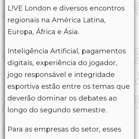
L!VE London e diversos encontros
regionais na América Latina,
Europa, África e Ásia.
Inteligência Artificial, pagamentos
digitais, experiência do jogador,
jogo responsável e integridade
esportiva estão entre os temas que
deverão dominar os debates ao
longo do segundo semestre.
Para as empresas do setor, esses