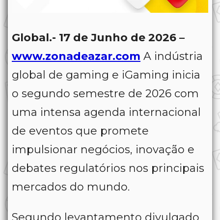
Global.- 17 de Junho de 2026 –
www.zonadeazar.com
A indústria
global de gaming e iGaming inicia
o segundo semestre de 2026 com
uma intensa agenda internacional
de eventos que promete
impulsionar negócios, inovação e
debates regulatórios nos principais
mercados do mundo.
Segundo levantamento divulgado