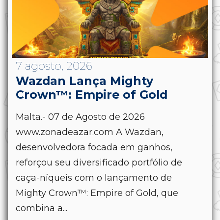
7 agosto, 2026
Wazdan Lança Mighty
Crown™: Empire of Gold
Malta.- 07 de Agosto de 2026
www.zonadeazar.com A Wazdan,
desenvolvedora focada em ganhos,
reforçou seu diversificado portfólio de
caça-níqueis com o lançamento de
Mighty Crown™: Empire of Gold, que
combina a...