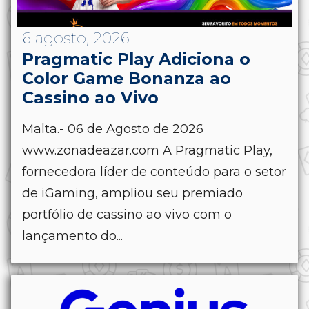
6 agosto, 2026
Pragmatic Play Adiciona o
Color Game Bonanza ao
Cassino ao Vivo
Malta.- 06 de Agosto de 2026
www.zonadeazar.com A Pragmatic Play,
fornecedora líder de conteúdo para o setor
de iGaming, ampliou seu premiado
portfólio de cassino ao vivo com o
lançamento do...