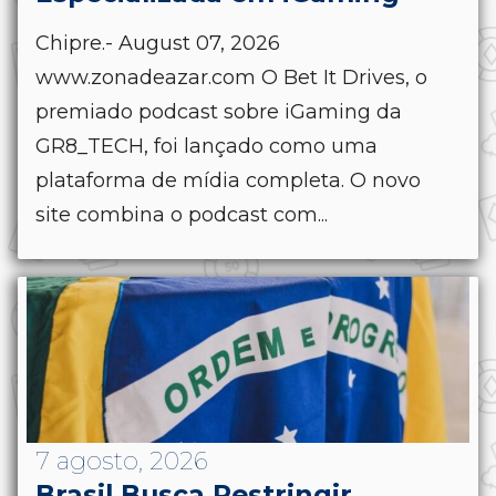
Chipre.- August 07, 2026
www.zonadeazar.com O Bet It Drives, o
premiado podcast sobre iGaming da
GR8_TECH, foi lançado como uma
plataforma de mídia completa. O novo
site combina o podcast com...
7 agosto, 2026
Brasil Busca Restringir