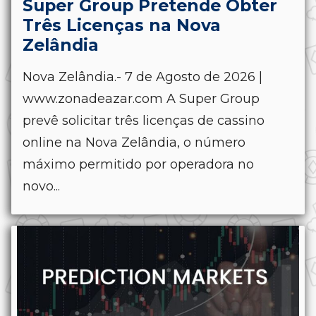
Super Group Pretende Obter
Três Licenças na Nova
Zelândia
Nova Zelândia.- 7 de Agosto de 2026 |
www.zonadeazar.com A Super Group
prevê solicitar três licenças de cassino
online na Nova Zelândia, o número
máximo permitido por operadora no
novo...