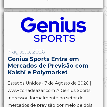
7 agosto, 2026
Genius Sports Entra em
Mercados de Previsão com
Kalshi e Polymarket
Estados Unidos.- 7 de Agosto de 2026 |
www.zonadeazar.com A Genius Sports
ingressou formalmente no setor de
mercados de previsão por meio de dois