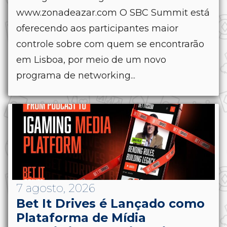
www.zonadeazar.com O SBC Summit está
oferecendo aos participantes maior
controle sobre com quem se encontrarão
em Lisboa, por meio de um novo
programa de networking...
7 agosto, 2026
Bet It Drives é Lançado como
Plataforma de Mídia