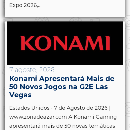
Expo 2026,...
7 agosto, 2026
Konami Apresentará Mais de
50 Novos Jogos na G2E Las
Vegas
Estados Unidos.- 7 de Agosto de 2026 |
www.zonadeazar.com A Konami Gaming
apresentará mais de 50 novas temáticas