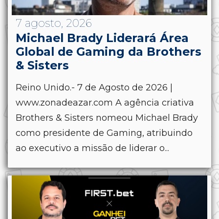
7 agosto, 2026
Michael Brady Liderará Área
Global de Gaming da Brothers
& Sisters
Reino Unido.- 7 de Agosto de 2026 |
www.zonadeazar.com A agência criativa
Brothers & Sisters nomeou Michael Brady
como presidente de Gaming, atribuindo
ao executivo a missão de liderar o...