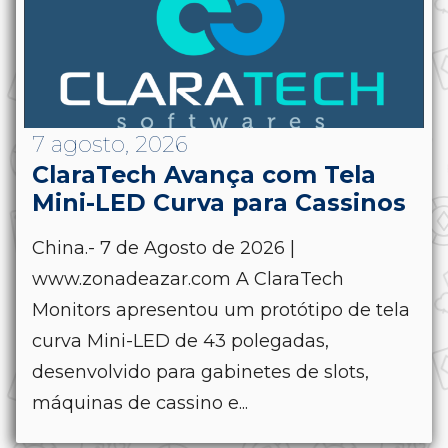
7 agosto, 2026
ClaraTech Avança com Tela
Mini-LED Curva para Cassinos
China.- 7 de Agosto de 2026 |
www.zonadeazar.com A ClaraTech
Monitors apresentou um protótipo de tela
curva Mini-LED de 43 polegadas,
desenvolvido para gabinetes de slots,
máquinas de cassino e...