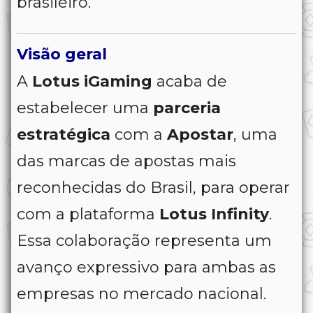
brasileiro.
Visão geral
A
Lotus iGaming
acaba de
estabelecer uma
parceria
estratégica
com a
Apostar
, uma
das marcas de apostas mais
reconhecidas do Brasil, para operar
com a plataforma
Lotus Infinity
.
Essa colaboração representa um
avanço expressivo para ambas as
empresas no mercado nacional.