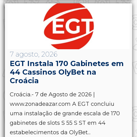
7 agosto, 2026
EGT Instala 170 Gabinetes em
44 Cassinos OlyBet na
Croácia
Croácia.- 7 de Agosto de 2026 |
www.zonadeazar.com A EGT concluiu
uma instalação de grande escala de 170
gabinetes de slots S 55 S ST em 44
estabelecimentos da OlyBet...