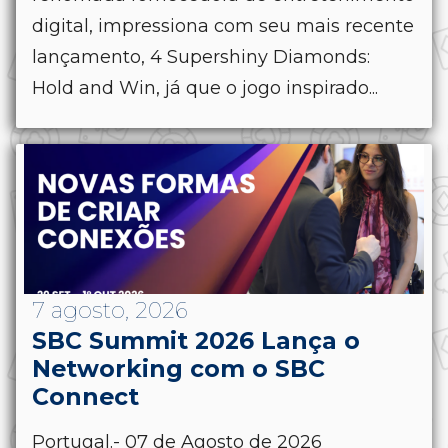
digital, impressiona com seu mais recente
lançamento, 4 Supershiny Diamonds:
Hold and Win, já que o jogo inspirado...
7 agosto, 2026
SBC Summit 2026 Lança o
Networking com o SBC
Connect
Portugal.- 07 de Agosto de 2026