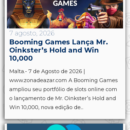
7 agosto, 2026
Booming Games Lança Mr.
Oinkster’s Hold and Win
10,000
Malta.- 7 de Agosto de 2026 |
www.zonadeazar.com A Booming Games
ampliou seu portfólio de slots online com
o lançamento de Mr. Oinkster’s Hold and
Win 10,000, nova edição de...