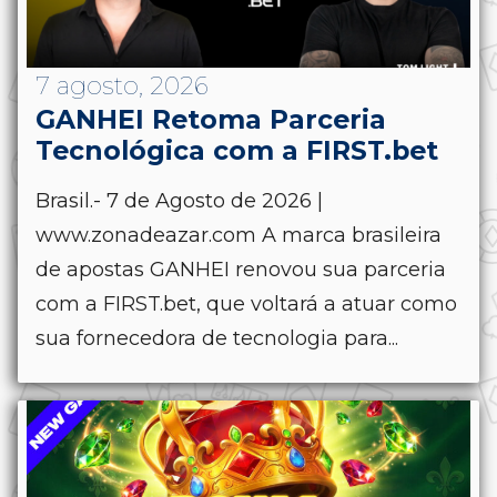
7 agosto, 2026
GANHEI Retoma Parceria
Tecnológica com a FIRST.bet
Brasil.- 7 de Agosto de 2026 |
www.zonadeazar.com A marca brasileira
de apostas GANHEI renovou sua parceria
com a FIRST.bet, que voltará a atuar como
sua fornecedora de tecnologia para...