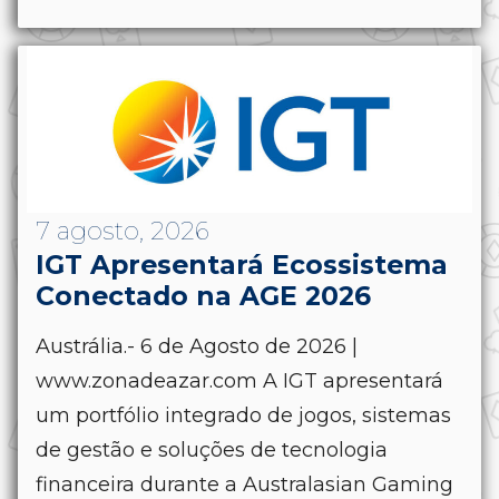
7 agosto, 2026
IGT Apresentará Ecossistema
Conectado na AGE 2026
Austrália.- 6 de Agosto de 2026 |
www.zonadeazar.com A IGT apresentará
um portfólio integrado de jogos, sistemas
de gestão e soluções de tecnologia
financeira durante a Australasian Gaming