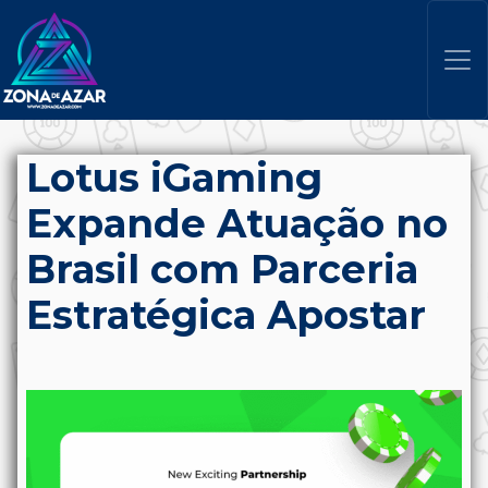
Lotus iGaming
Expande Atuação no
Brasil com Parceria
Estratégica Apostar