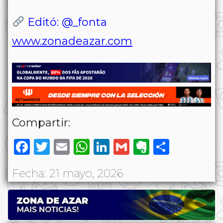
Editó: @_fonta
www.zonadeazar.com
Compartir:
Facebook
Twitter
Email
WhatsApp
LinkedIn
Gmail
Evernote
Share
Fecha: 21 mayo, 2026