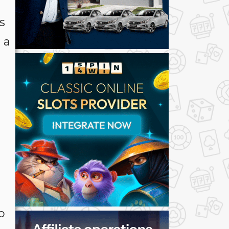
s
 a
o