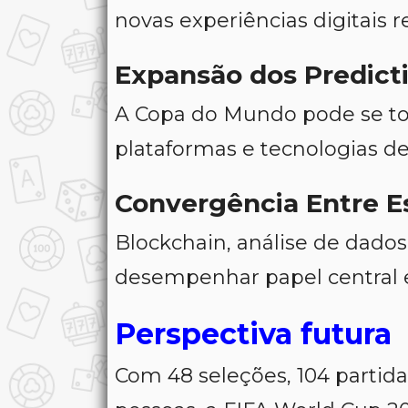
novas experiências digitais r
Expansão dos Predict
A Copa do Mundo pode se torn
plataformas e tecnologias de
Convergência Entre E
Blockchain, análise de dados
desempenhar papel central e
Perspectiva futura
Com 48 seleções, 104 partida