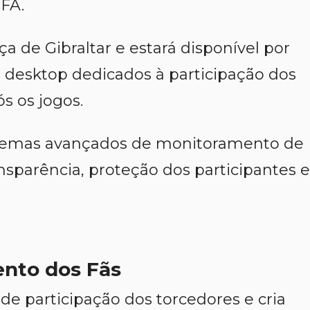
IFA.
a de Gibraltar e estará disponível por
e desktop dedicados à participação dos
s os jogos.
stemas avançados de monitoramento de
ansparência, proteção dos participantes e
nto dos Fãs
 de participação dos torcedores e cria