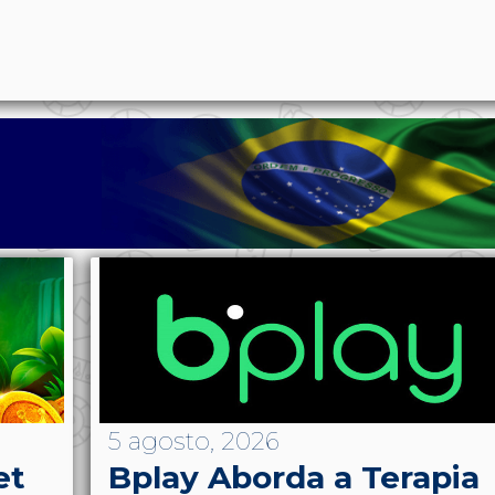
p
n
l
ernote
Share
5 agosto, 2026
et
Bplay Aborda a Terapia