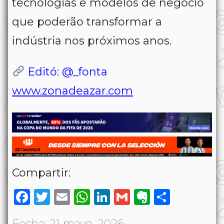
tecnologias e modelos de negócio
que poderão transformar a
indústria nos próximos anos.
Editó: @_fonta
www.zonadeazar.com
Compartir:
Facebook
Twitter
Email
WhatsApp
LinkedIn
Gmail
Evernote
Share
Fecha: 21 mayo, 2026