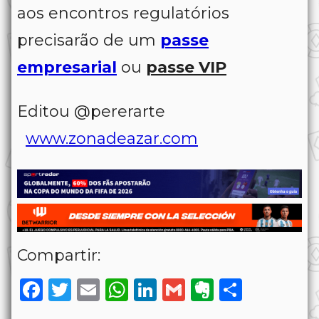
aos encontros regulatórios
precisarão de um
passe
empresarial
ou
passe VIP
Editou @pererarte
www.zonadeazar.com
Compartir:
Facebook
Twitter
Email
WhatsApp
LinkedIn
Gmail
Evernote
Share