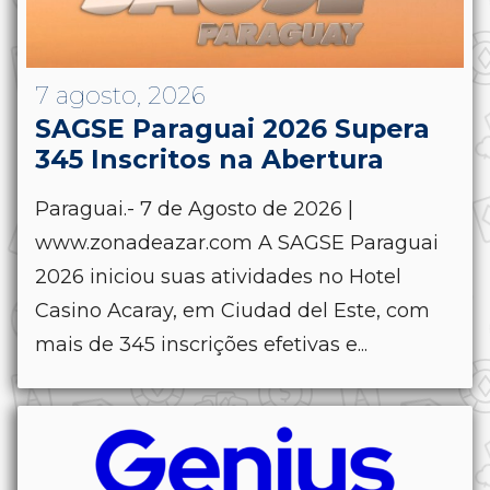
7 agosto, 2026
SAGSE Paraguai 2026 Supera
345 Inscritos na Abertura
Paraguai.- 7 de Agosto de 2026 |
www.zonadeazar.com A SAGSE Paraguai
2026 iniciou suas atividades no Hotel
Casino Acaray, em Ciudad del Este, com
mais de 345 inscrições efetivas e...