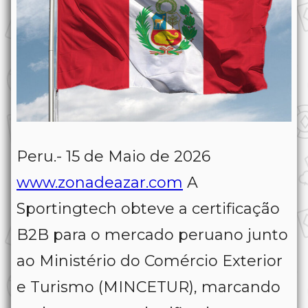
Peru.- 15 de Maio de 2026
www.zonadeazar.com
A
Sportingtech obteve a certificação
B2B para o mercado peruano junto
ao Ministério do Comércio Exterior
e Turismo (MINCETUR), marcando