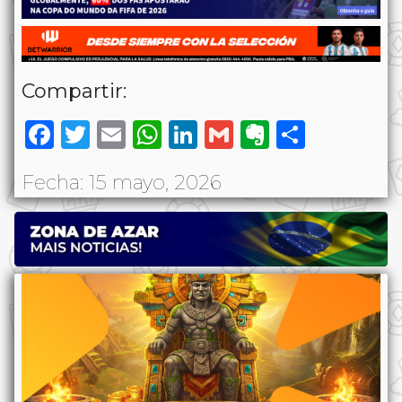
Compartir:
Facebook
Twitter
Email
WhatsApp
LinkedIn
Gmail
Evernote
Share
Fecha: 15 mayo, 2026