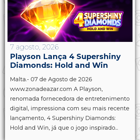
7 agosto, 2026
Playson Lança 4 Supershiny
Diamonds: Hold and Win
Malta.- 07 de Agosto de 2026
www.zonadeazar.com A Playson,
renomada fornecedora de entretenimento
digital, impressiona com seu mais recente
lançamento, 4 Supershiny Diamonds:
Hold and Win, já que o jogo inspirado...