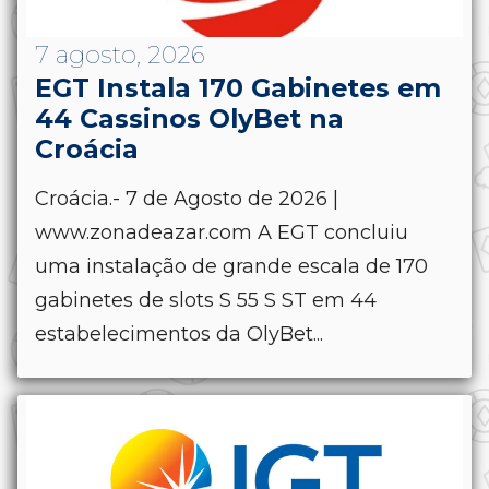
7 agosto, 2026
EGT Instala 170 Gabinetes em
44 Cassinos OlyBet na
Croácia
Croácia.- 7 de Agosto de 2026 |
www.zonadeazar.com A EGT concluiu
uma instalação de grande escala de 170
gabinetes de slots S 55 S ST em 44
estabelecimentos da OlyBet...