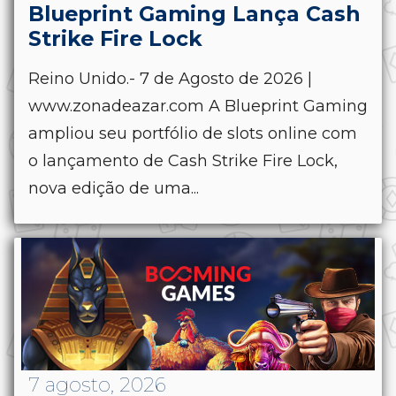
Blueprint Gaming Lança Cash
Strike Fire Lock
Reino Unido.- 7 de Agosto de 2026 |
www.zonadeazar.com A Blueprint Gaming
ampliou seu portfólio de slots online com
o lançamento de Cash Strike Fire Lock,
nova edição de uma...
7 agosto, 2026