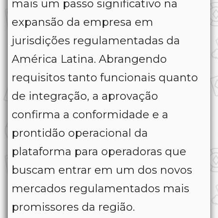
mais um passo significativo na
expansão da empresa em
jurisdições regulamentadas da
América Latina. Abrangendo
requisitos tanto funcionais quanto
de integração, a aprovação
confirma a conformidade e a
prontidão operacional da
plataforma para operadoras que
buscam entrar em um dos novos
mercados regulamentados mais
promissores da região.