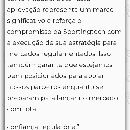
aprovação representa um marco
significativo e reforça o
compromisso da Sportingtech com
a execução de sua estratégia para
mercados regulamentados. Isso
também garante que estejamos
bem posicionados para apoiar
nossos parceiros enquanto se
preparam para lançar no mercado
com total
confiança regulatória.”