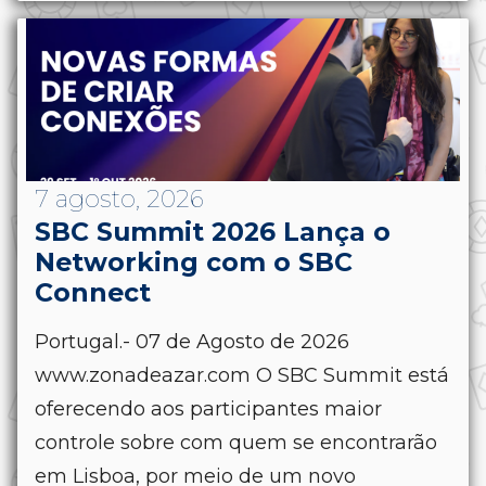
7 agosto, 2026
SBC Summit 2026 Lança o
Networking com o SBC
Connect
Portugal.- 07 de Agosto de 2026
www.zonadeazar.com O SBC Summit está
oferecendo aos participantes maior
controle sobre com quem se encontrarão
em Lisboa, por meio de um novo