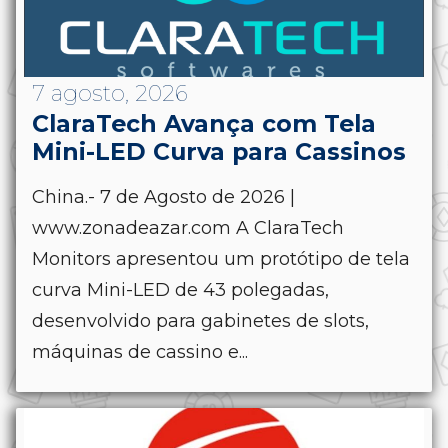
7 agosto, 2026
ClaraTech Avança com Tela
Mini-LED Curva para Cassinos
China.- 7 de Agosto de 2026 |
www.zonadeazar.com A ClaraTech
Monitors apresentou um protótipo de tela
curva Mini-LED de 43 polegadas,
desenvolvido para gabinetes de slots,
máquinas de cassino e...