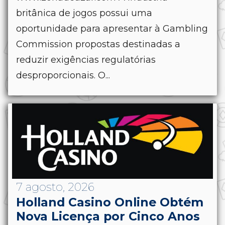
britânica de jogos possui uma
oportunidade para apresentar à Gambling
Commission propostas destinadas a
reduzir exigências regulatórias
desproporcionais. O...
7 agosto, 2026
Holland Casino Online Obtém
Nova Licença por Cinco Anos