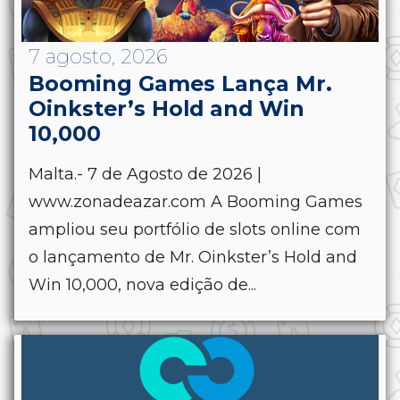
7 agosto, 2026
Booming Games Lança Mr.
Oinkster’s Hold and Win
10,000
Malta.- 7 de Agosto de 2026 |
www.zonadeazar.com A Booming Games
ampliou seu portfólio de slots online com
o lançamento de Mr. Oinkster’s Hold and
Win 10,000, nova edição de...