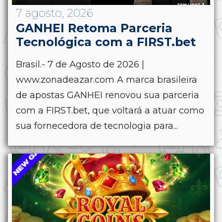
7 agosto, 2026
GANHEI Retoma Parceria
Tecnológica com a FIRST.bet
Brasil.- 7 de Agosto de 2026 |
www.zonadeazar.com A marca brasileira
de apostas GANHEI renovou sua parceria
com a FIRST.bet, que voltará a atuar como
sua fornecedora de tecnologia para...