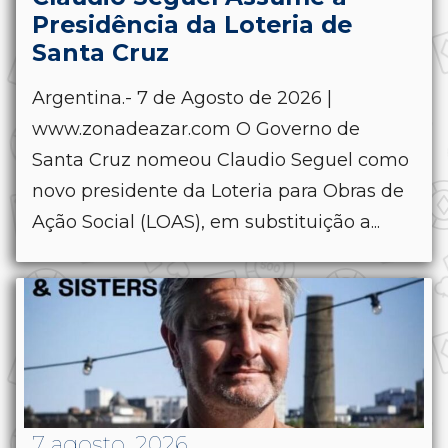
Presidência da Loteria de
Santa Cruz
Argentina.- 7 de Agosto de 2026 |
www.zonadeazar.com O Governo de
Santa Cruz nomeou Claudio Seguel como
novo presidente da Loteria para Obras de
Ação Social (LOAS), em substituição a...
7 agosto, 2026