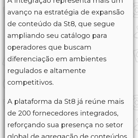
A integração representa mais um
avanço na estratégia de expansão
de conteúdo da St8, que segue
ampliando seu catálogo para
operadores que buscam
diferenciação em ambientes
regulados e altamente
competitivos.
A plataforma da St8 já reúne mais
de 200 fornecedores integrados,
reforçando sua presença no setor
global de agregação de conteúdos