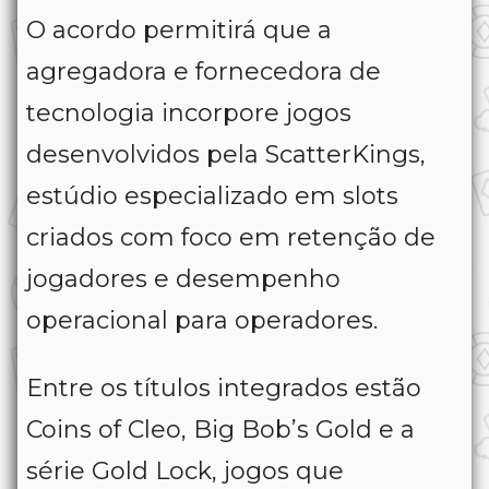
O acordo permitirá que a
agregadora e fornecedora de
tecnologia incorpore jogos
desenvolvidos pela ScatterKings,
estúdio especializado em slots
criados com foco em retenção de
jogadores e desempenho
operacional para operadores.
Entre os títulos integrados estão
Coins of Cleo, Big Bob’s Gold e a
série Gold Lock, jogos que