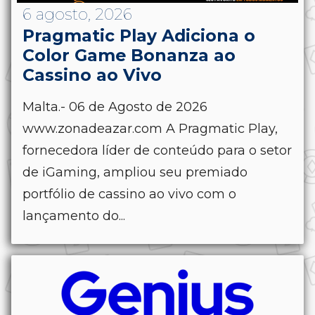
6 agosto, 2026
Pragmatic Play Adiciona o
Color Game Bonanza ao
Cassino ao Vivo
Malta.- 06 de Agosto de 2026
www.zonadeazar.com A Pragmatic Play,
fornecedora líder de conteúdo para o setor
de iGaming, ampliou seu premiado
portfólio de cassino ao vivo com o
lançamento do...