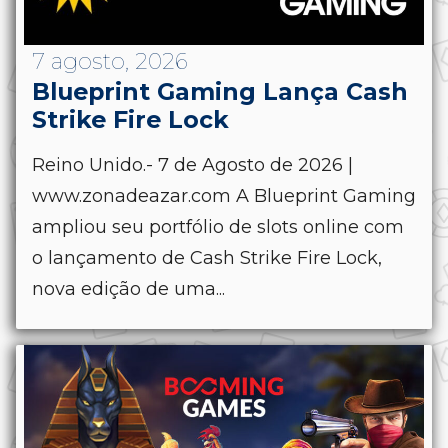
7 agosto, 2026
Blueprint Gaming Lança Cash
Strike Fire Lock
Reino Unido.- 7 de Agosto de 2026 |
www.zonadeazar.com A Blueprint Gaming
ampliou seu portfólio de slots online com
o lançamento de Cash Strike Fire Lock,
nova edição de uma...