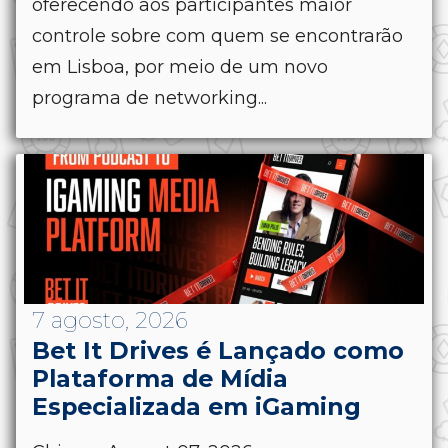
oferecendo aos participantes maior
controle sobre com quem se encontrarão
em Lisboa, por meio de um novo
programa de networking...
7 agosto, 2026
Bet It Drives é Lançado como
Plataforma de Mídia
Especializada em iGaming