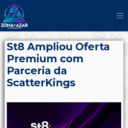
St8 Ampliou Oferta
Premium com
Parceria da
ScatterKings