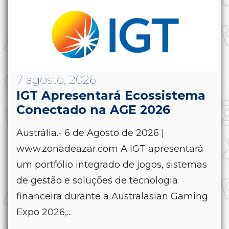
7 agosto, 2026
IGT Apresentará Ecossistema
Conectado na AGE 2026
Austrália.- 6 de Agosto de 2026 |
www.zonadeazar.com A IGT apresentará
um portfólio integrado de jogos, sistemas
de gestão e soluções de tecnologia
financeira durante a Australasian Gaming
Expo 2026,...