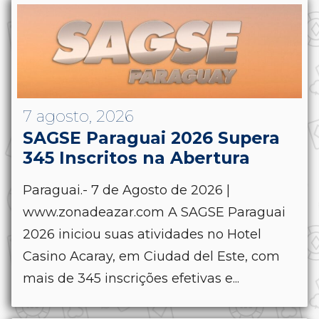
7 agosto, 2026
SAGSE Paraguai 2026 Supera
345 Inscritos na Abertura
Paraguai.- 7 de Agosto de 2026 |
www.zonadeazar.com A SAGSE Paraguai
2026 iniciou suas atividades no Hotel
Casino Acaray, em Ciudad del Este, com
mais de 345 inscrições efetivas e...