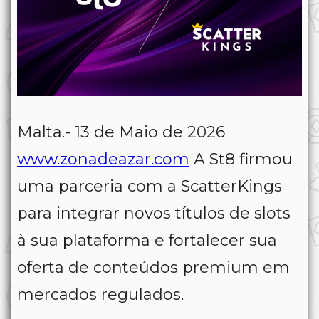
Malta.- 13 de Maio de 2026
www.zonadeazar.com
A St8 firmou
uma parceria com a ScatterKings
para integrar novos títulos de slots
à sua plataforma e fortalecer sua
oferta de conteúdos premium em
mercados regulados.