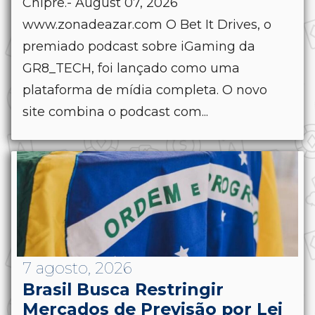
Chipre.- August 07, 2026
www.zonadeazar.com O Bet It Drives, o
premiado podcast sobre iGaming da
GR8_TECH, foi lançado como uma
plataforma de mídia completa. O novo
site combina o podcast com...
7 agosto, 2026
Brasil Busca Restringir
Mercados de Previsão por Lei